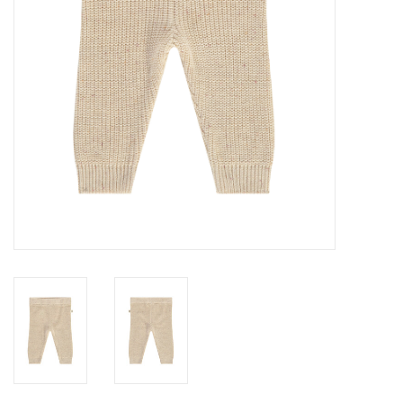
Speelgoed
Cadeaubonnen
Merken
Cadeaubon