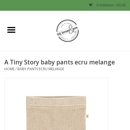
0 Artikelen - €0,00
Home
Nieuw
A Tiny Story baby pants ecru melange
Baby
HOME
/
BABY PANTS ECRU MELANGE
Jongens
Meisjes
Sale!
Schoenen en Tassen