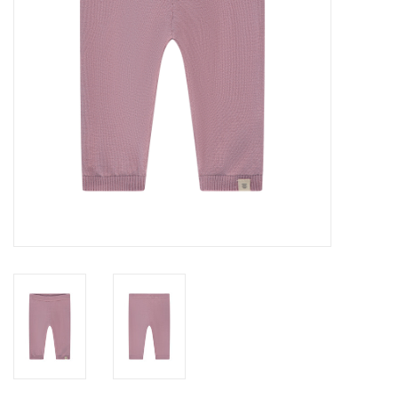
Speelgoed
Cadeaubonnen
Merken
Cadeaubon