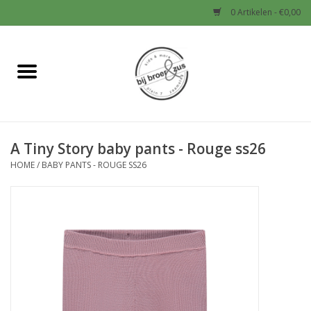
0 Artikelen - €0,00
Home
Nieuw
A Tiny Story baby pants - Rouge ss26
Baby
HOME
/
BABY PANTS - ROUGE SS26
Jongens
Meisjes
Sale!
Schoenen en Tassen