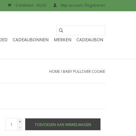
0 Artikelen - €0,00
Mijn account / Registreren
OED
CADEAUBONNEN
MERKEN
CADEAUBON
HOME
/
BABY PULLOVER COOKIE
+
TOEVOEGEN AAN WINKELWAGEN
-