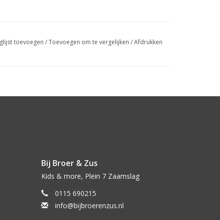
glijst toevoegen
/
Toevoegen om te vergelijken
/
Afdrukken
Bij Broer & Zus
Kids & more, Plein 7 Zaamslag
0115 690215
info@bijbroerenzus.nl