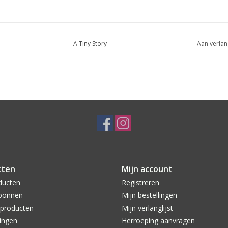
A Tiny Story
Aan verlan
cten
Mijn account
ducten
Registreren
bonnen
Mijn bestellingen
producten
Mijn verlanglijst
ingen
Herroeping aanvragen