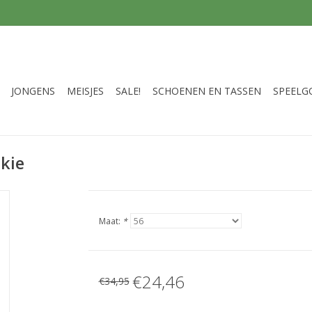
JONGENS
MEISJES
SALE!
SCHOENEN EN TASSEN
SPEELG
okie
Maat:
*
€24,46
€34,95