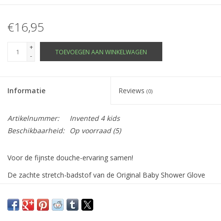
€16,95
+
TOEVOEGEN AAN WINKELWAGEN
-
Informatie
Reviews
(0)
Artikelnummer:
Invented 4 kids
Beschikbaarheid:
Op voorraad
(5)
Voor de fijnste douche-ervaring samen!
De zachte stretch-badstof van de Original Baby Shower Glove
past altijd, sluit mooi aan op je arm en blijft goed zitten.
Het gedeelte waar de baby op rust is naadloos en egaal zodat
het tere babyhuidje er geen hinder van heeft.