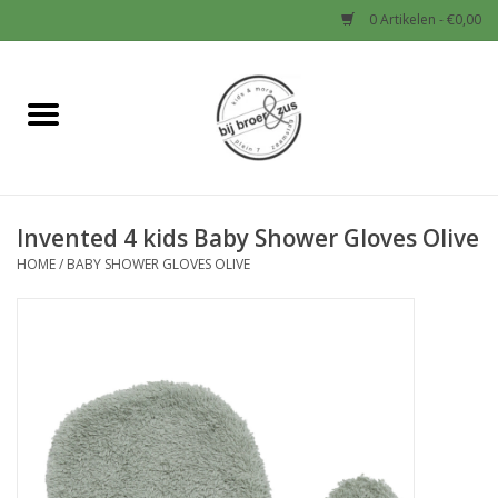
0 Artikelen - €0,00
Home
Nieuw
Invented 4 kids Baby Shower Gloves Olive
Baby
HOME
/
BABY SHOWER GLOVES OLIVE
Jongens
Meisjes
Sale!
Schoenen en Tassen