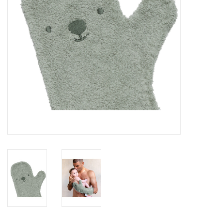
Speelgoed
Cadeaubonnen
Merken
Cadeaubon