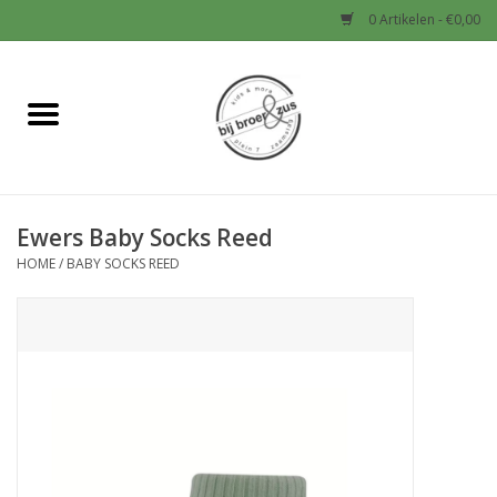
0 Artikelen - €0,00
Home
Nieuw
Ewers Baby Socks Reed
Baby
HOME
/
BABY SOCKS REED
Jongens
Meisjes
Sale!
Schoenen en Tassen