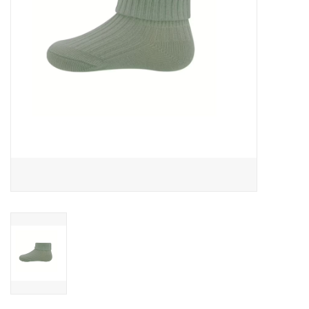
Speelgoed
Cadeaubonnen
Merken
Cadeaubon