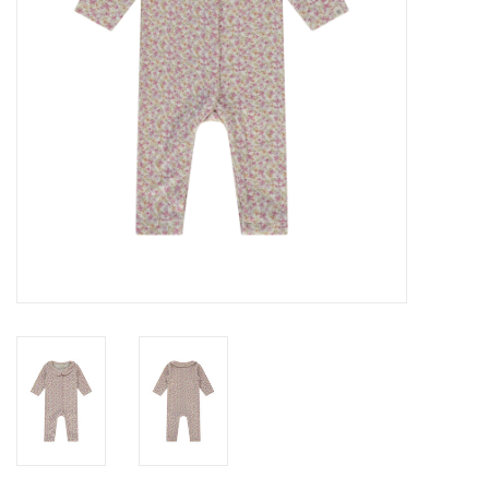
Speelgoed
Cadeaubonnen
Merken
Cadeaubon