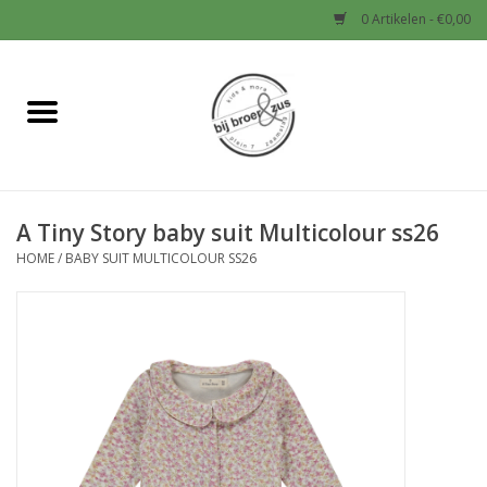
0 Artikelen - €0,00
Home
Nieuw
A Tiny Story baby suit Multicolour ss26
Baby
HOME
/
BABY SUIT MULTICOLOUR SS26
Jongens
Meisjes
Sale!
Schoenen en Tassen