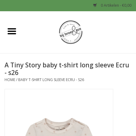
0 Artikelen - €0,00
Home
Nieuw
A Tiny Story baby t-shirt long sleeve Ecru
Baby
- s26
HOME
/
BABY T-SHIRT LONG SLEEVE ECRU - S26
Jongens
Meisjes
Sale!
Schoenen en Tassen