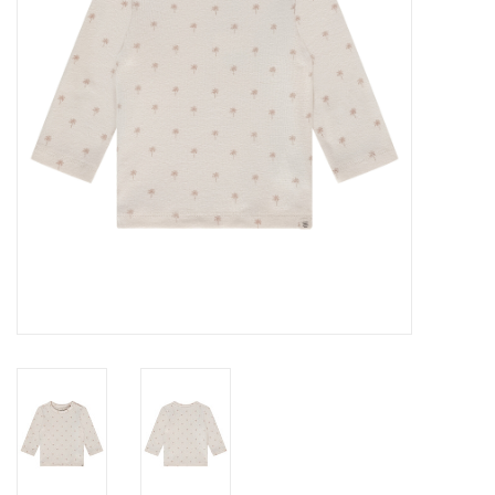
Speelgoed
Cadeaubonnen
Merken
Cadeaubon