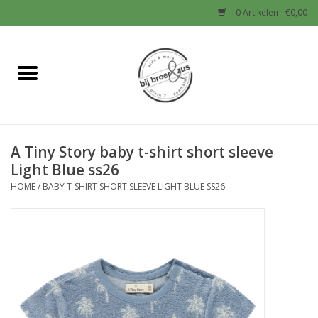
0 Artikelen - €0,00
Home
Nieuw
A Tiny Story baby t-shirt short sleeve
Baby
Light Blue ss26
HOME
/
BABY T-SHIRT SHORT SLEEVE LIGHT BLUE SS26
Jongens
Meisjes
Sale!
Schoenen en Tassen