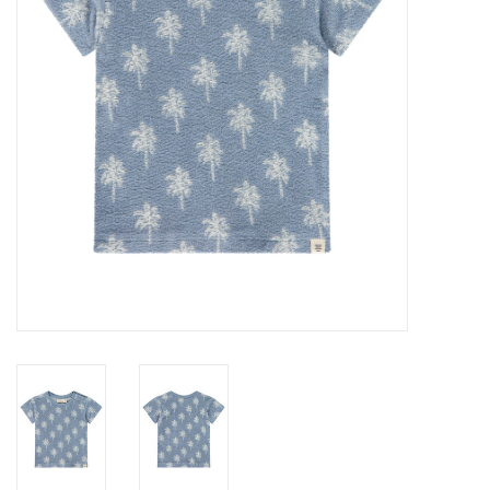
Speelgoed
Cadeaubonnen
Merken
Cadeaubon