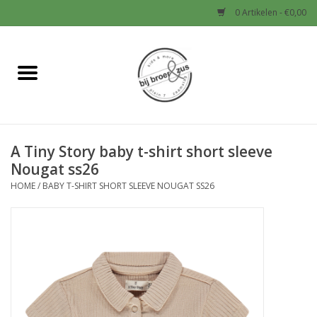
0 Artikelen - €0,00
Home
Nieuw
A Tiny Story baby t-shirt short sleeve
Baby
Nougat ss26
HOME
/
BABY T-SHIRT SHORT SLEEVE NOUGAT SS26
Jongens
Meisjes
Sale!
Schoenen en Tassen