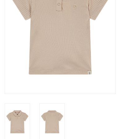
Speelgoed
Cadeaubonnen
Merken
Cadeaubon