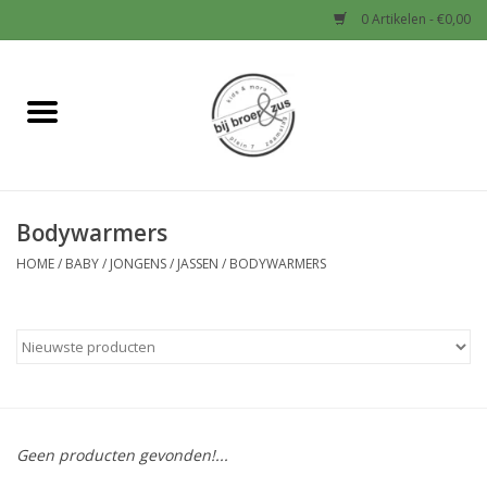
0 Artikelen - €0,00
Home
Nieuw
Bodywarmers
Baby
HOME
/
BABY
/
JONGENS
/
JASSEN
/
BODYWARMERS
Jongens
Meisjes
Sale!
Geen producten gevonden!...
Schoenen en Tassen