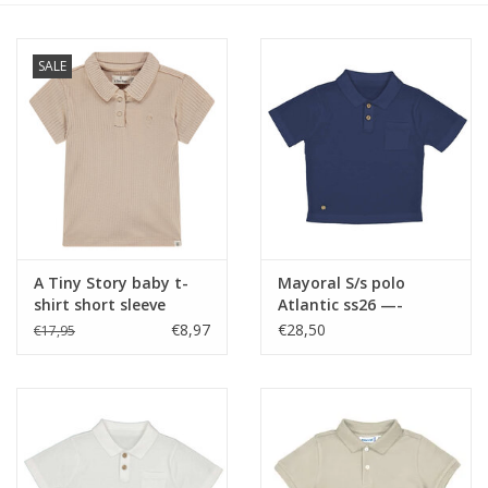
Speelgoed
SALE
Cadeaubonnen
Merken
Cadeaubon
A Tiny Story baby t-
Mayoral S/s polo
shirt short sleeve
Atlantic ss26 —-
Nougat ss26
€8,97
€28,50
€17,95