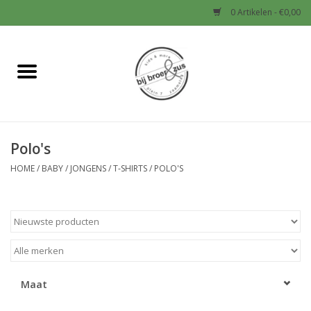
0 Artikelen - €0,00
Home
Nieuw
Polo's
Baby
HOME
/
BABY
/
JONGENS
/
T-SHIRTS
/
POLO'S
Jongens
Meisjes
Sale!
Maat
Schoenen en Tassen