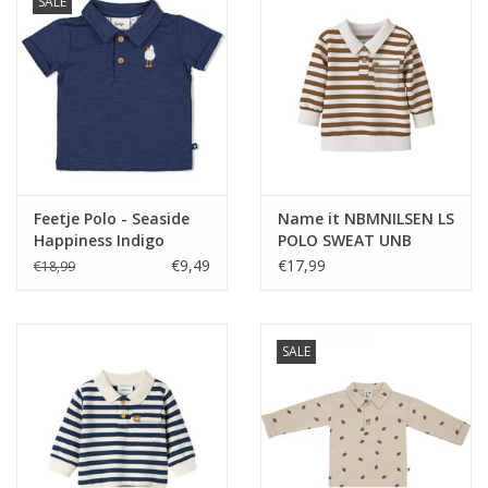
SALE
Feetje Polo - Seaside
Name it NBMNILSEN LS
Happiness Indigo
POLO SWEAT UNB
Rubber —
€9,49
€17,99
€18,99
SALE