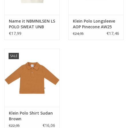
Name it NBMNILSEN LS
Klein Polo Longsleeve
POLO SWEAT UNB
AOP Pinecone AW25
Insignia Blue —
€17,99
€17,46
€24,95
SALE
Klein Polo Shirt Sudan
Brown
€16,06
€22,95