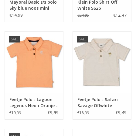
Mayoral Basic s/s polo
Klein Polo Shirt Off
Sky blue noos mini
White SS26
€14,99
€12,47
€24,95
SALE
SALE
Feetje Polo - Lagoon
Feetje Polo - Safari
Legends Neon Oranje -
Savage Offwhite
-
€9,99
€9,49
€19,99
€18,99