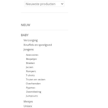
NIEUW
BABY
Verzorging
Knuffels en speelgoed
Jongens
Accessoires
Boxpakjes
Broeken
Jassen
Rompers
T-shirts
Truien en vesten
Overhemden
Pyjamas
Zwemkleding
Jumpsuits
Meisjes
Unisex