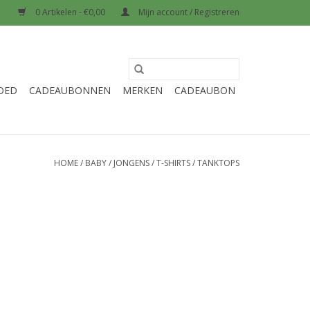
0 Artikelen - €0,00
Mijn account / Registreren
OED
CADEAUBONNEN
MERKEN
CADEAUBON
HOME
/
BABY
/
JONGENS
/
T-SHIRTS
/
TANKTOPS