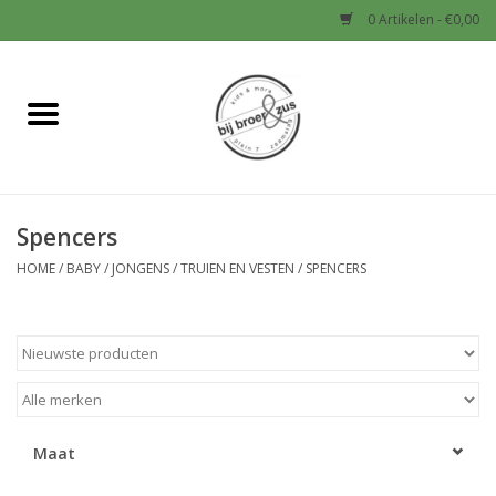
0 Artikelen - €0,00
Home
Nieuw
Spencers
Baby
HOME
/
BABY
/
JONGENS
/
TRUIEN EN VESTEN
/
SPENCERS
Jongens
Meisjes
Sale!
Maat
Schoenen en Tassen