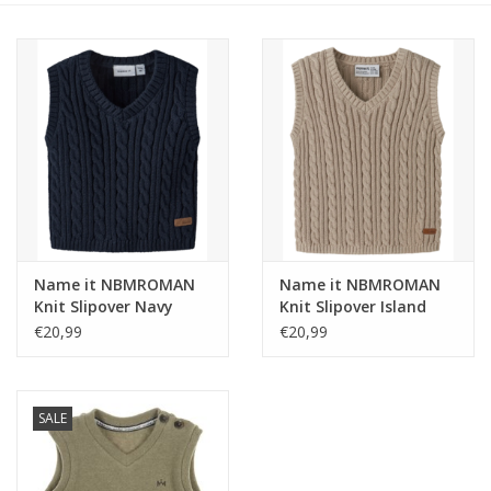
Speelgoed
Cadeaubonnen
Merken
Cadeaubon
Name it NBMROMAN
Name it NBMROMAN
Knit Slipover Navy
Knit Slipover Island
Blazer -
Fossil -
€20,99
€20,99
SALE