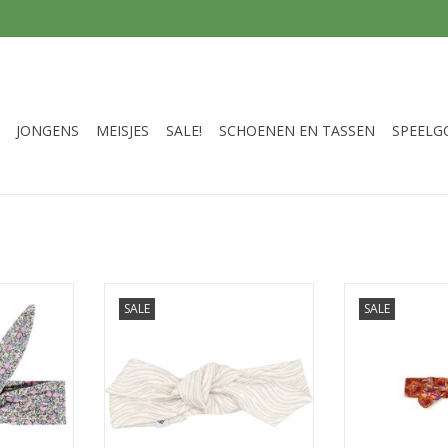
JONGENS
MEISJES
SALE!
SCHOENEN EN TASSEN
SPEELG
headband
Klein Headband AOP Waves SS26
Feetje Haarb
SALE
SALE
s26
Peace Al
TOEVOEGEN AAN WINKELWAGEN
NKELWAGEN
TOEVOEGEN AA