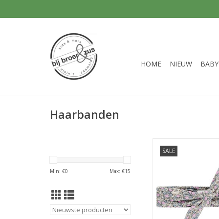
HOME
NIEUW
BABY
Haarbanden
A Tiny Story baby 
SALE
Multicolour -
TOEVOEGEN AAN WI
Min: €
0
Max: €
15