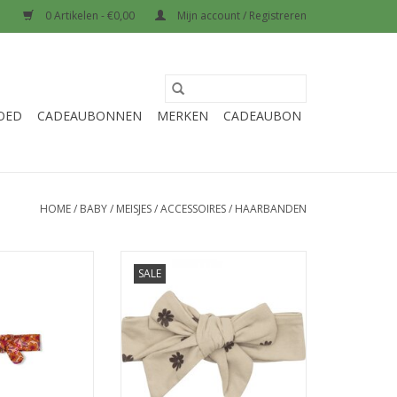
0 Artikelen - €0,00
Mijn account / Registreren
OED
CADEAUBONNEN
MERKEN
CADEAUBON
HOME
/
BABY
/
MEISJES
/
ACCESSOIRES
/
HAARBANDEN
and AOP - Love
Klein Headband AOP Flower
SALE
oha Perzik
AW25
N WINKELWAGEN
TOEVOEGEN AAN WINKELWAGEN