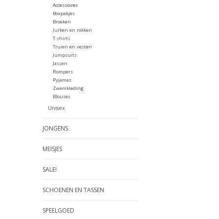
Accessoires
Boxpakjes
Broeken
Jurken en rokken
T-shirts
Truien en vesten
Jumpsuits
Jassen
Rompers
Pyjamas
Zwemkleding
Blouses
Unisex
JONGENS
MEISJES
SALE!
SCHOENEN EN TASSEN
SPEELGOED