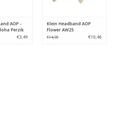
band AOP -
Klein Headband AOP
loha Perzik
Flower AW25
€3,49
€10,46
€14,95