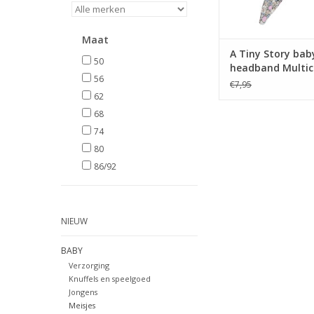
Maat
A Tiny Story bab
50
headband Multic
56
s26
€7,95
62
68
74
80
86/92
NIEUW
BABY
Verzorging
Knuffels en speelgoed
Jongens
Meisjes