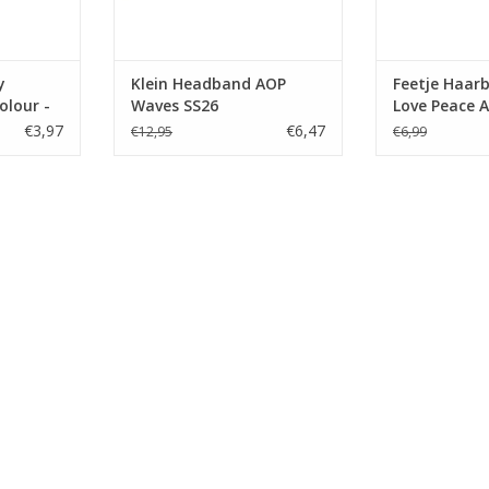
y
Klein Headband AOP
Feetje Haar
olour -
Waves SS26
Love Peace A
€3,97
€6,47
€12,95
€6,99