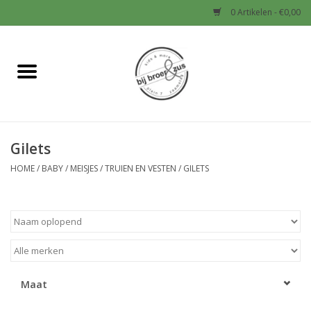
0 Artikelen - €0,00
Home
Nieuw
Gilets
Baby
HOME
/
BABY
/
MEISJES
/
TRUIEN EN VESTEN
/
GILETS
Jongens
Meisjes
Sale!
Maat
Schoenen en Tassen