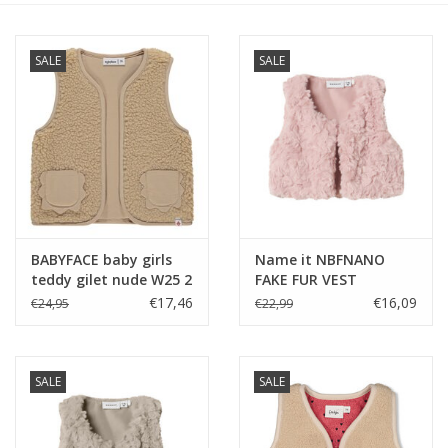
Speelgoed
SALE
SALE
Cadeaubonnen
Merken
Cadeaubon
BABYFACE baby girls
Name it NBFNANO
teddy gilet nude W25 2
FAKE FUR VEST
Burnished Lilac
€17,46
€16,09
€24,95
€22,99
SALE
SALE