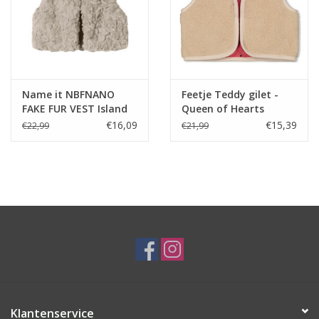
Name it NBFNANO
Feetje Teddy gilet -
FAKE FUR VEST Island
Queen of Hearts
Fossil
Offwhite
€16,09
€15,39
€22,99
€21,99
Klantenservice