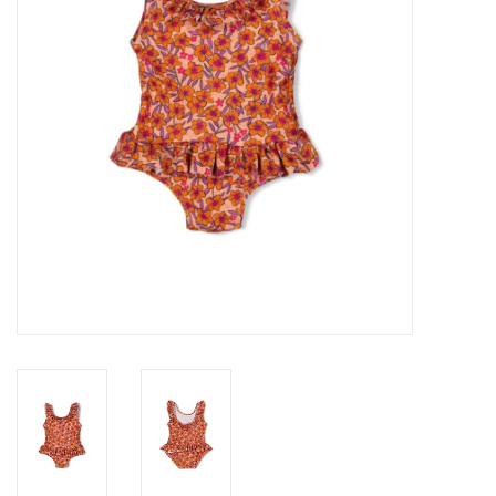
Speelgoed
Cadeaubonnen
Merken
Cadeaubon