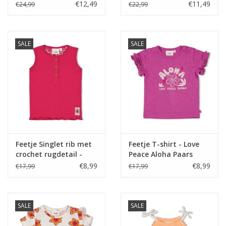
Aloha Perzik
Perzik
€12,49
€11,49
€24,99
€22,99
SALE
SALE
Feetje Singlet rib met
Feetje T-shirt - Love
crochet rugdetail -
Peace Aloha Paars
Love Peace Aloha
€8,99
€8,99
€17,99
€17,99
Fuchsia
SALE
SALE