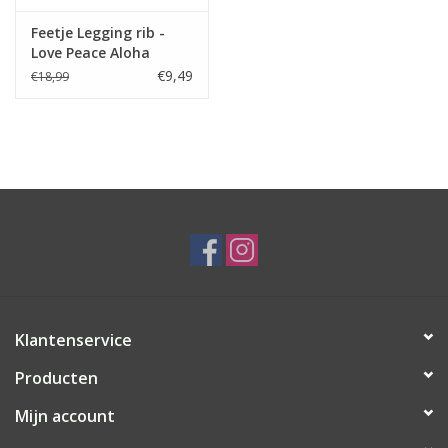
Feetje Legging rib -
Love Peace Aloha
Fuchsia
€9,49
€18,99
Klantenservice
Producten
Mijn account