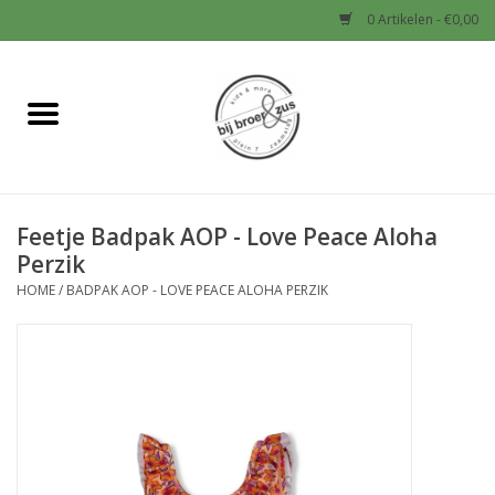
0 Artikelen - €0,00
Home
Nieuw
Feetje Badpak AOP - Love Peace Aloha
Baby
Perzik
HOME
/
BADPAK AOP - LOVE PEACE ALOHA PERZIK
Jongens
Meisjes
Sale!
Schoenen en Tassen