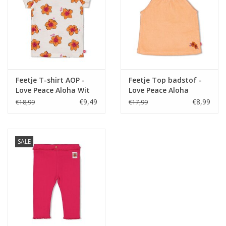
Feetje T-shirt AOP -
Feetje Top badstof -
Love Peace Aloha Wit
Love Peace Aloha
Perzik
€9,49
€8,99
€18,99
€17,99
SALE