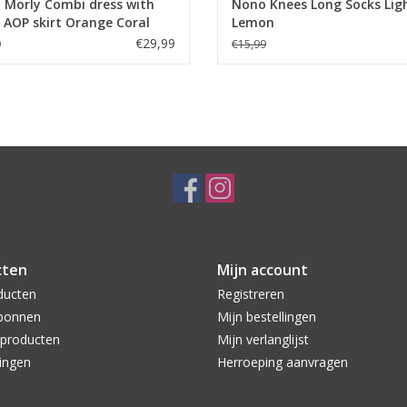
 Morly Combi dress with
Nono Knees Long Socks Lig
 AOP skirt Orange Coral
Lemon
€29,99
9
€15,99
cten
Mijn account
ducten
Registreren
bonnen
Mijn bestellingen
producten
Mijn verlanglijst
ingen
Herroeping aanvragen