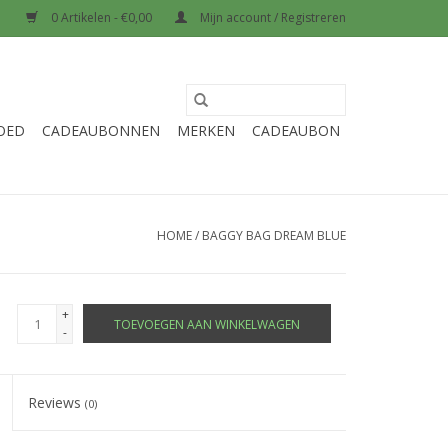
0 Artikelen - €0,00
Mijn account / Registreren
OED
CADEAUBONNEN
MERKEN
CADEAUBON
HOME
/
BAGGY BAG DREAM BLUE
+
TOEVOEGEN AAN WINKELWAGEN
-
Reviews
(0)