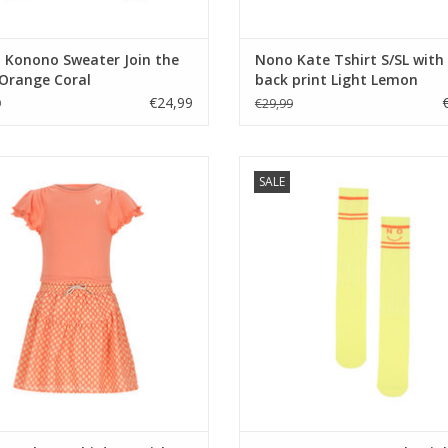
 Konono Sweater Join the
Nono Kate Tshirt S/SL with
 Orange Coral
back print Light Lemon
€24,99
9
€29,99
Morly Combi dress with Batik AOP
Nono Knees Long Socks Light 
SALE
skirt Orange Coral
TOEVOEGEN AAN WINKELWA
EVOEGEN AAN WINKELWAGEN