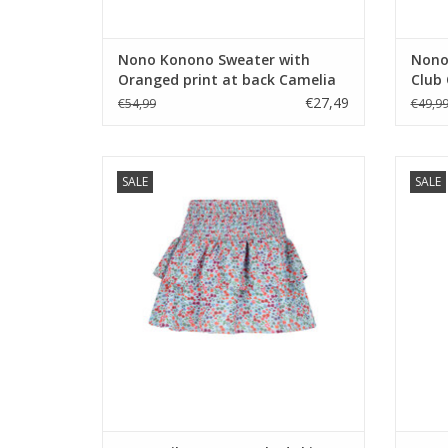
Nono Konono Sweater with
Nono
Oranged print at back Camelia
Club
Pink
€27,49
€54,99
€49,9
Nono Nika AOP smocked skirt Dream Blue
Nono 
SALE
SALE
TOEVOEGEN AAN WINKELWAGEN
TO