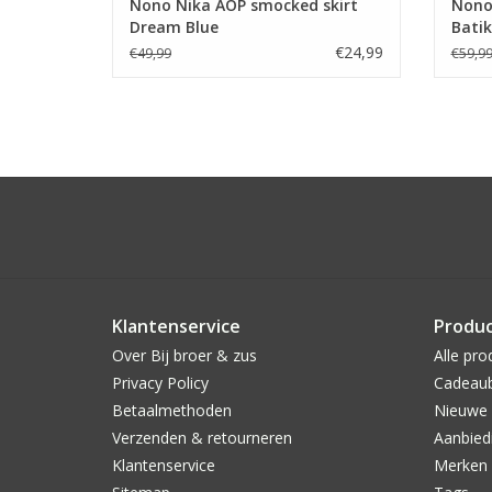
Nono Nika AOP smocked skirt
Nono
Dream Blue
Batik
€24,99
€49,99
€59,9
Klantenservice
Produ
Over Bij broer & zus
Alle pro
Privacy Policy
Cadeau
Betaalmethoden
Nieuwe 
Verzenden & retourneren
Aanbied
Klantenservice
Merken