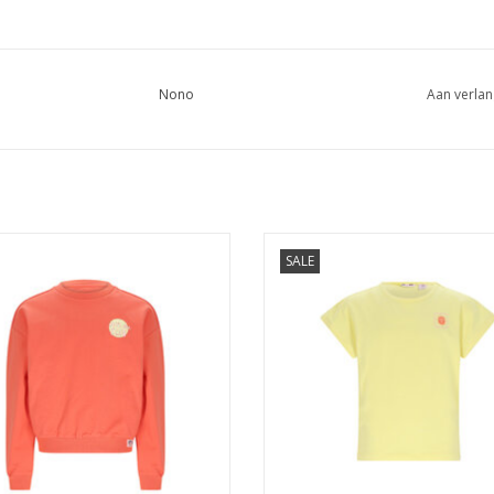
Nono
Aan verlan
o Konono Sweater Join the Club
Nono Kate Tshirt S/SL with big bac
SALE
Orange Coral
Light Lemon
EVOEGEN AAN WINKELWAGEN
TOEVOEGEN AAN WINKELWA