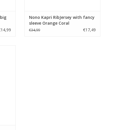
 big
Nono Kapri RibJersey with fancy
sleeve Orange Coral
€14,99
€17,49
€34,99
Lemon
GEN