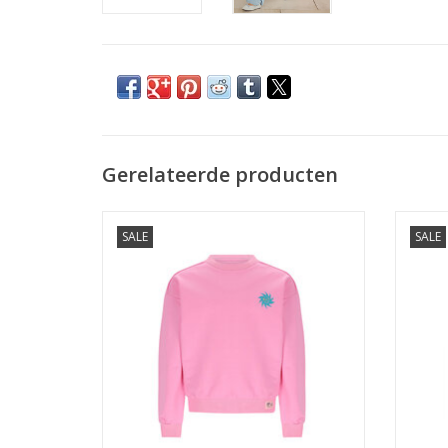
Gerelateerde producten
Nono Konono Sweater with Oranged print
Non
SALE
SALE
at back Camelia Pink
TOEVOEGEN AAN WINKELWAGEN
TO