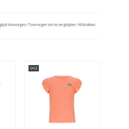
glijst toevoegen
/
Toevoegen om te vergelijken
/
Afdrukken
k print
Nono Kapri RibJersey with fancy sleeve
SALE
Orange Coral
GEN
TOEVOEGEN AAN WINKELWAGEN