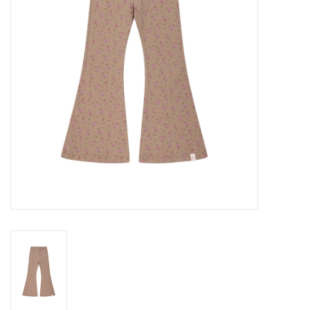
Speelgoed
Cadeaubonnen
Merken
Cadeaubon