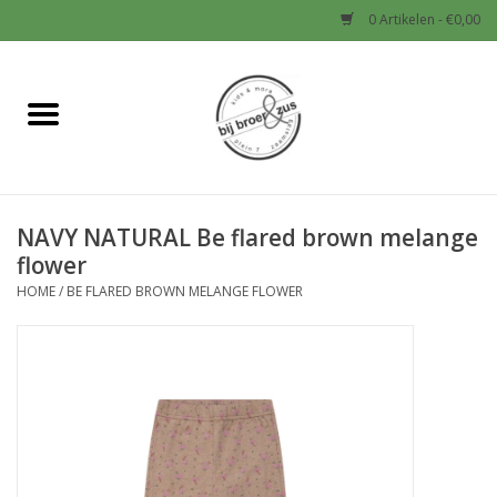
0 Artikelen - €0,00
Home
Nieuw
NAVY NATURAL Be flared brown melange
Baby
flower
HOME
/
BE FLARED BROWN MELANGE FLOWER
Jongens
Meisjes
Sale!
Schoenen en Tassen