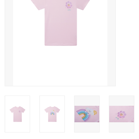
Speelgoed
Cadeaubonnen
Merken
Cadeaubon