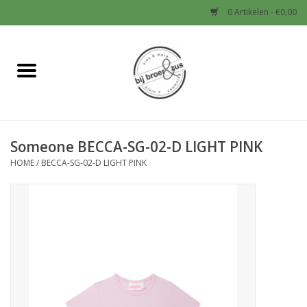
0 Artikelen - €0,00
Home
Nieuw
Someone BECCA-SG-02-D LIGHT PINK
Baby
HOME
/
BECCA-SG-02-D LIGHT PINK
Jongens
Meisjes
Sale!
Schoenen en Tassen