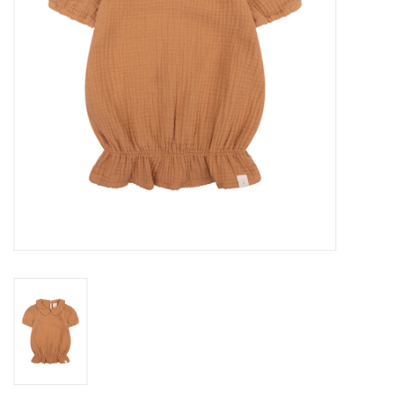
Speelgoed
Cadeaubonnen
Merken
Cadeaubon