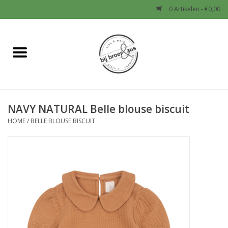
0 Artikelen - €0,00
Home
Nieuw
NAVY NATURAL Belle blouse biscuit
Baby
HOME
/
BELLE BLOUSE BISCUIT
Jongens
Meisjes
Sale!
Schoenen en Tassen