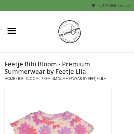
0 Artikelen - €0,00
Home
Nieuw
Feetje Bibi Bloom - Premium
Baby
Summerwear by Feetje Lila
HOME
/
BIBI BLOOM - PREMIUM SUMMERWEAR BY FEETJE LILA
Jongens
Meisjes
Sale!
Schoenen en Tassen