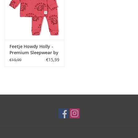
Feetje Howdy Holly -
Premium Sleepwear by
Feetje Berry
€15,99
€19,99