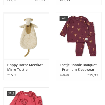
SALE
Happy Horse Meerkat
Feetje Bonnie Bouquet
Mirre Tuttle
- Premium Sleepwear
by Feetje Wijn melange
€15,99
€15,99
€19,99
SALE