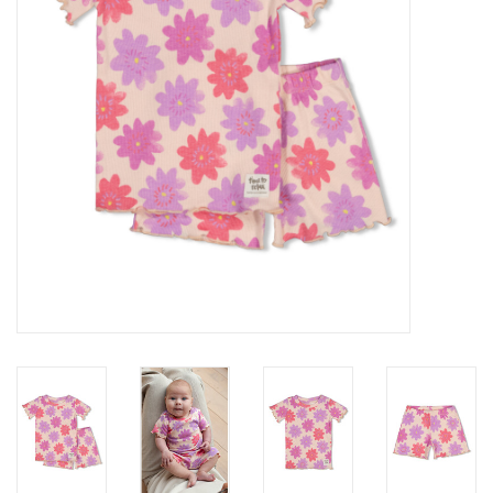
Speelgoed
Cadeaubonnen
Merken
Cadeaubon