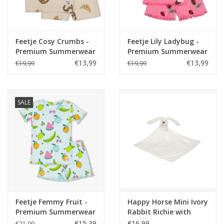
Feetje Cosy Crumbs -
Feetje Lily Ladybug -
Premium Summerwear
Premium Summerwear
by Feetje Offwhite
by Feetje Roze
€13,99
€13,99
€19,99
€19,99
SALE
Feetje Femmy Fruit -
Happy Horse Mini Ivory
Premium Summerwear
Rabbit Richie with
by Feetje Mint
blanket
€15,39
€16,99
€21,99