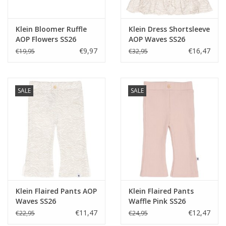
Klein Bloomer Ruffle
Klein Dress Shortsleeve
AOP Flowers SS26
AOP Waves SS26
€9,97
€16,47
€19,95
€32,95
SALE
SALE
Klein Flaired Pants AOP
Klein Flaired Pants
Waves SS26
Waffle Pink SS26
€11,47
€12,47
€22,95
€24,95