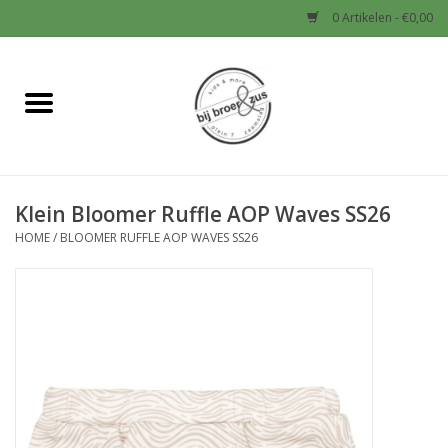
0 Artikelen - €0,00
Home
Nieuw
Klein Bloomer Ruffle AOP Waves SS26
Baby
HOME
/
BLOOMER RUFFLE AOP WAVES SS26
Jongens
Meisjes
Sale!
Schoenen en Tassen