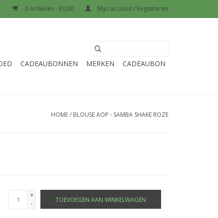
0 Artikelen - €0,00
Mijn account / Registreren
OED
CADEAUBONNEN
MERKEN
CADEAUBON
HOME
/
BLOUSE AOP - SAMBA SHAKE ROZE
+
TOEVOEGEN AAN WINKELWAGEN
-