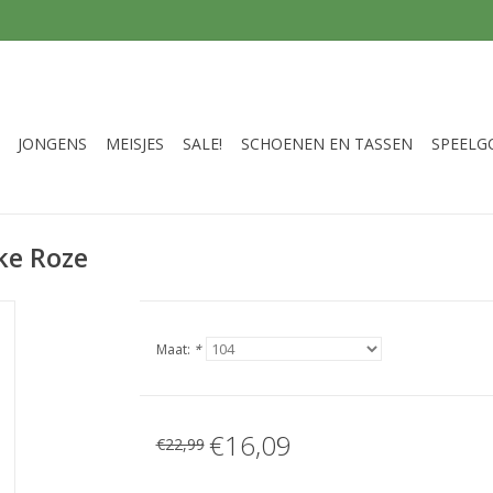
JONGENS
MEISJES
SALE!
SCHOENEN EN TASSEN
SPEELG
ke Roze
Maat:
*
€16,09
€22,99