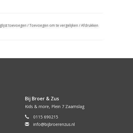
glijst toevoegen
/
Toevoegen om te vergelijken
/
Afdrukken
Bij Broer & Zus
Kids & more, Plein 7 Zaamslag
0115 690215
info@bijbroerenzus.nl