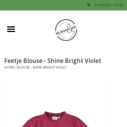
0 Artikelen - €0,00
Home
Nieuw
Feetje Blouse - Shine Bright Violet
Baby
HOME
/
BLOUSE - SHINE BRIGHT VIOLET
Jongens
Meisjes
Sale!
Schoenen en Tassen