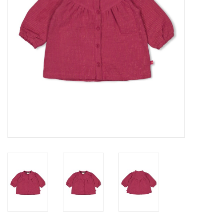
Speelgoed
Cadeaubonnen
Merken
Cadeaubon