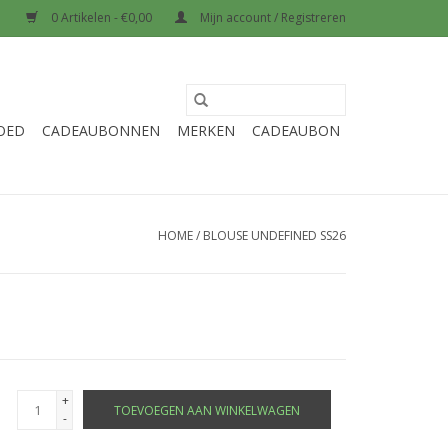
0 Artikelen - €0,00
Mijn account / Registreren
OED
CADEAUBONNEN
MERKEN
CADEAUBON
HOME
/
BLOUSE UNDEFINED SS26
+
TOEVOEGEN AAN WINKELWAGEN
-