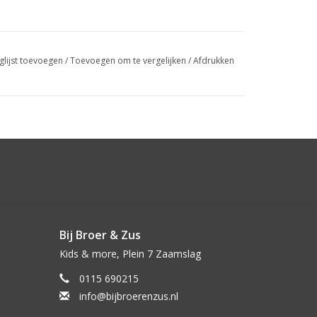
glijst toevoegen
/
Toevoegen om te vergelijken
/
Afdrukken
Bij Broer & Zus
Kids & more, Plein 7 Zaamslag
0115 690215
info@bijbroerenzus.nl