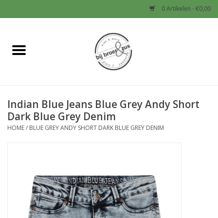
0 Artikelen - €0,00
Home
Nieuw
Indian Blue Jeans Blue Grey Andy Short
Baby
Dark Blue Grey Denim
HOME
/
BLUE GREY ANDY SHORT DARK BLUE GREY DENIM
Jongens
Meisjes
Sale!
Schoenen en Tassen