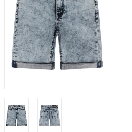
Speelgoed
Cadeaubonnen
Merken
Cadeaubon