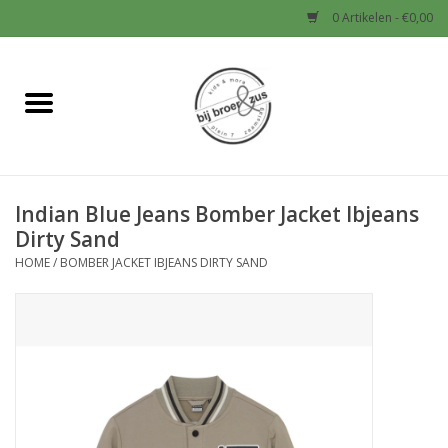
0 Artikelen - €0,00
Home
Nieuw
Indian Blue Jeans Bomber Jacket Ibjeans
Baby
Dirty Sand
HOME
/
BOMBER JACKET IBJEANS DIRTY SAND
Jongens
Meisjes
Sale!
Schoenen en Tassen