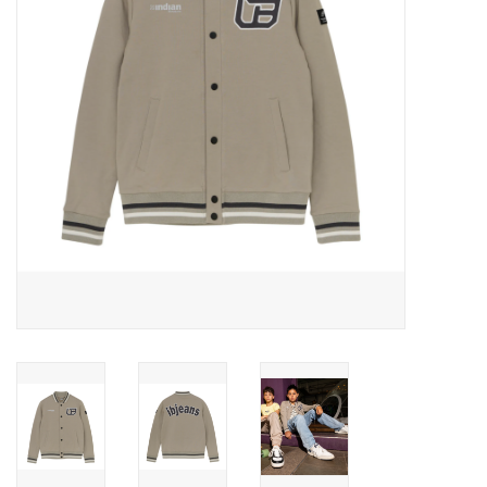
Speelgoed
Cadeaubonnen
Merken
Cadeaubon