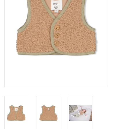
Speelgoed
Cadeaubonnen
Merken
Cadeaubon