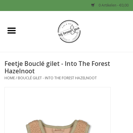
0 Artikelen - €0,00
Home
Nieuw
Feetje Bouclé gilet - Into The Forest
Baby
Hazelnoot
HOME
/
BOUCLÉ GILET - INTO THE FOREST HAZELNOOT
Jongens
Meisjes
Sale!
Schoenen en Tassen