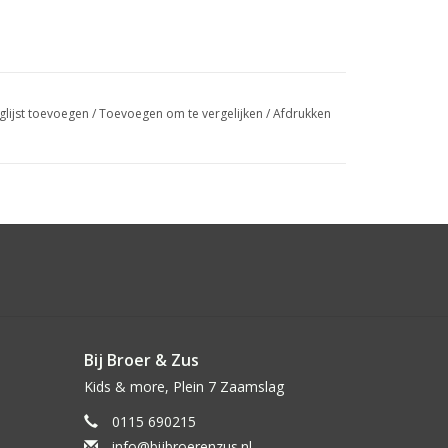
glijst toevoegen
/
Toevoegen om te vergelijken
/
Afdrukken
Bij Broer & Zus
Kids & more, Plein 7 Zaamslag
0115 690215
info@bijbroerenzus.nl