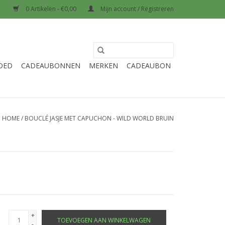
0 Artikelen - €0,00
Mijn account / Registreren
OED
CADEAUBONNEN
MERKEN
CADEAUBON
HOME
/
BOUCLÉ JASJE MET CAPUCHON - WILD WORLD BRUIN
+
TOEVOEGEN AAN WINKELWAGEN
-