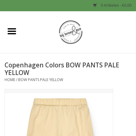
0 Artikelen - €0,00
Home
Nieuw
Copenhagen Colors BOW PANTS PALE
Baby
YELLOW
HOME
/
BOW PANTS PALE YELLOW
Jongens
Meisjes
Sale!
Schoenen en Tassen