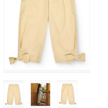
Speelgoed
Cadeaubonnen
Merken
Cadeaubon