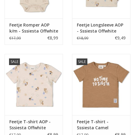
Feetje Romper AOP
Feetje Longsleeve AOP
k/m - Sssiesta Offwhite
- Sssiesta Offwhite
melange
€8,99
€9,49
€17,99
€18,99
SALE
SALE
Feetje T-shirt AOP -
Feetje T-shirt -
Sssiesta Offwhite
Sssiesta Camel
€8,99
€8,99
€17,99
€17,99