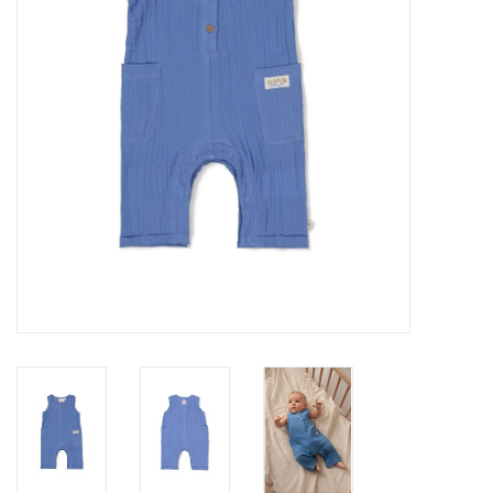
Speelgoed
Cadeaubonnen
Merken
Cadeaubon