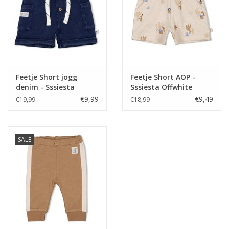
Feetje Short jogg
Feetje Short AOP -
denim - Sssiesta
Sssiesta Offwhite
Indigo
melange
€9,99
€9,49
€19,99
€18,99
SALE