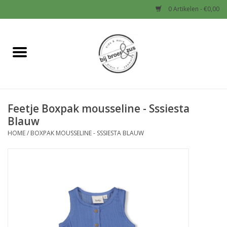
0 Artikelen - €0,00
Home
Nieuw
Feetje Boxpak mousseline - Sssiesta
Baby
Blauw
HOME
/
BOXPAK MOUSSELINE - SSSIESTA BLAUW
Jongens
Meisjes
Sale!
Schoenen en Tassen