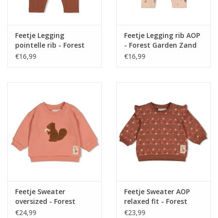
Feetje Legging
Feetje Legging rib AOP
pointelle rib - Forest
- Forest Garden Zand
Garden Bruin
€16,99
€16,99
Feetje Sweater
Feetje Sweater AOP
oversized - Forest
relaxed fit - Forest
Garden Roze
Garden Bruin
€24,99
€23,99