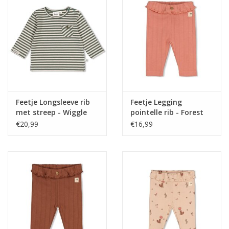
Feetje Longsleeve rib
Feetje Legging
met streep - Wiggle
pointelle rib - Forest
and Waddle Groen
Garden Roze
€20,99
€16,99