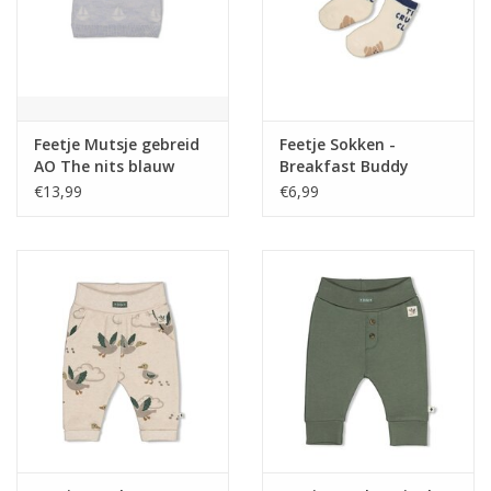
Feetje Mutsje gebreid
Feetje Sokken -
AO The nits blauw
Breakfast Buddy
melange. Z26
Offwhite
€13,99
€6,99