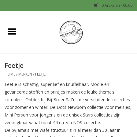
0 Artikelen - €0,00
Home
Nieuw
Feetje
Baby
HOME
/
MERKEN
/
FEETJE
Jongens
Feetje is schattig, super lief en knuffelbaar. Mooie en
gevarieerde stoffen en printjes maken de leuke thema’s
Meisjes
compleet. Ontdek bij Bij Broer & Zus de verschillende collecties
voor zomer en winter. De Dots Newborn collectie voor meisjes,
Mini Person voor jongens en de unisex Stars collecties zijn
Sale!
verkrijgbaar vanaf maat 44 en zijn NOS-collectie.
De pyjama's met wafelstructuur zijn al meer dan 30 jaar in
Schoenen en Tassen