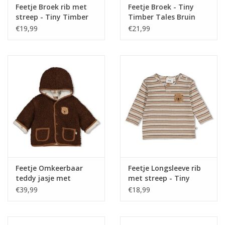
Feetje Broek rib met
Feetje Broek - Tiny
streep - Tiny Timber
Timber Tales Bruin
Tales Grijs melange
€19,99
€21,99
Feetje Omkeerbaar
Feetje Longsleeve rib
teddy jasje met
met streep - Tiny
capuchon - Tiny
Timber Tales Grijs
€39,99
€18,99
Timber Tales Bruin
melange