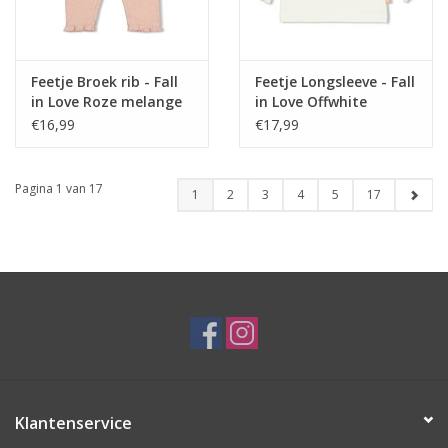
Feetje Broek rib - Fall
Feetje Longsleeve - Fall
in Love Roze melange
in Love Offwhite
€16,99
€17,99
Pagina 1 van 17
1
2
3
4
5
17
Klantenservice