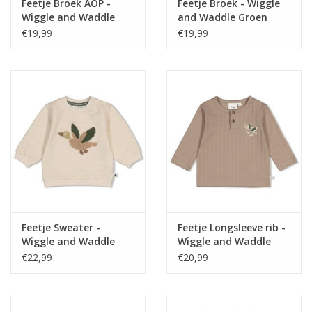
Feetje Broek AOP -
Feetje Broek - Wiggle
Wiggle and Waddle
and Waddle Groen
Offwhite melange
€19,99
€19,99
Feetje Sweater -
Feetje Longsleeve rib -
Wiggle and Waddle
Wiggle and Waddle
Offwhite melange
Grijs
€22,99
€20,99