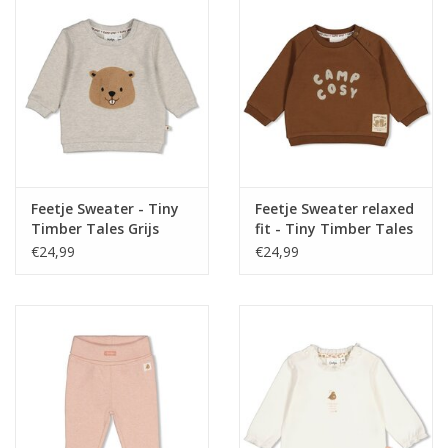
Feetje Sweater - Tiny
Feetje Sweater relaxed
Timber Tales Grijs
fit - Tiny Timber Tales
melange
Bruin
€24,99
€24,99