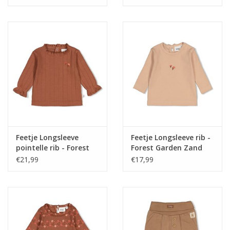
Feetje Longsleeve
Feetje Longsleeve rib -
pointelle rib - Forest
Forest Garden Zand
Garden Bruin
€21,99
€17,99