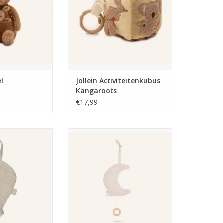
el
Jollein Activiteitenkubus
Kangaroots
€17,99
oekje Badstof -
Jollein Muziek hanger Moon -
ugat
Nougat
N WINKELWAGEN
TOEVOEGEN AAN WINKELWAGEN