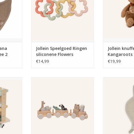
dana
Jollein Speelgoed Ringen
Jollein knuff
ee 2
siliconene Flowers
Kangaroots
€14,99
€19,99
aan On the
Jollein Houten Speelgoedtrein
Jollein Speend
Jungle Jambo
No
NKELWAGEN
TOEVOEGEN AAN WINKELWAGEN
TOEVOEGEN AA