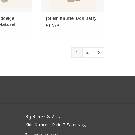
ndoekje
Jollein Knuffel Doll Daisy
Naturel
€17,99
1
2
Bij Broer & Zus
Kids & more, Plein 7 Zaamslag