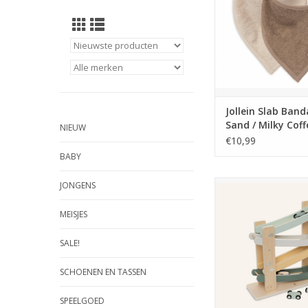
Jollein Slab Ban
Sand / Milky Coff
NIEUW
pack
€10,99
BABY
Jollein Houten Autob
JONGENS
Go
MEISJES
TOEVOEGEN AAN WI
SALE!
SCHOENEN EN TASSEN
SPEELGOED