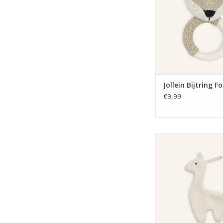
Jollein Bijtring F
€9,99
Jollein Speendoekje
white
TOEVOEGEN AAN WI