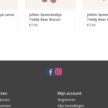
kje Lama
Jollein Speendoekje
Jollein Spee
Teddy Bear Biscuit
Teddy Bear 
€7,99
€7,99
cten
Mijn account
ducten
Registreren
bonnen
Mijn bestellingen