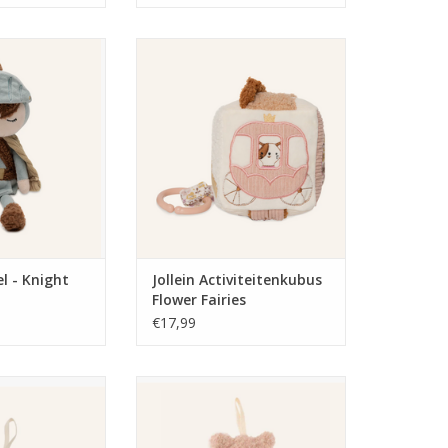
l - Knight Duke
Jollein Activiteitenkubus Flower
Fairies
N WINKELWAGEN
TOEVOEGEN AAN WINKELWAGEN
el - Knight
Jollein Activiteitenkubus
Flower Fairies
€17,99
doekje Elephant
Jollein Speendoekje Teddy Bear
les
Wild Rose
N WINKELWAGEN
TOEVOEGEN AAN WINKELWAGEN