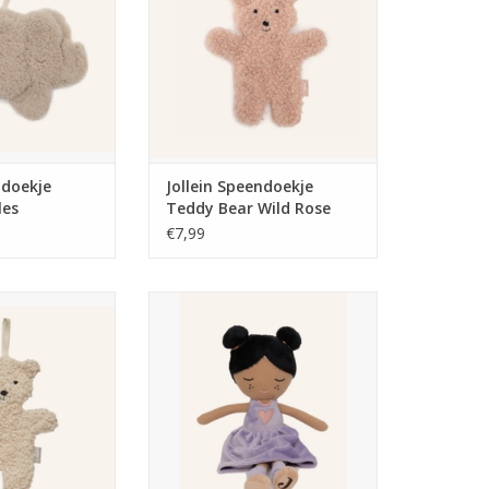
ndoekje
Jollein Speendoekje
les
Teddy Bear Wild Rose
€7,99
oekje Teddy Bear
Jollein Knuffel Doll Daisy
urel
TOEVOEGEN AAN WINKELWAGEN
N WINKELWAGEN