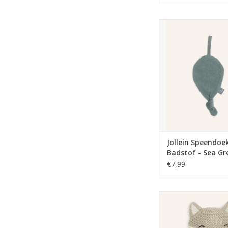
Jollein Speendoekje B
Green
TOEVOEGEN AAN WI
Jollein Speendoe
Badstof - Sea Gr
€7,99
Jollein Bijtring
TOEVOEGEN AAN WI