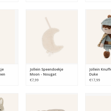
adstof - Sea
Jollein Speendoekje Moon -
Jollein Knuffe
Nougat
TOEVOEGEN AA
NKELWAGEN
TOEVOEGEN AAN WINKELWAGEN
kje
Jollein Speendoekje
Jollein Knuff
een
Moon - Nougat
Duke
€7,99
€17,99
 Fox
Jollein Rammelaar elephant Tales
Jollein Speen
Ta
NKELWAGEN
TOEVOEGEN AAN WINKELWAGEN
TOEVOEGEN AA