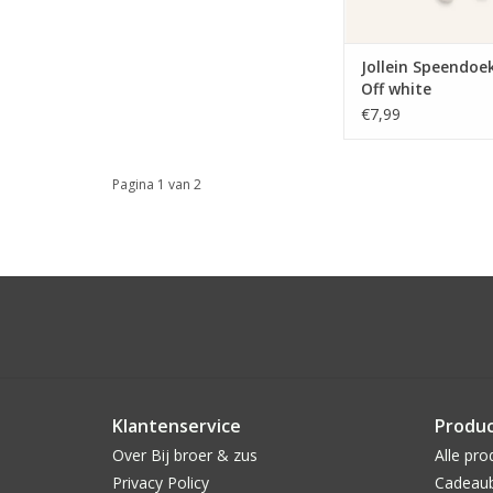
Jollein Speendoe
Off white
€7,99
Pagina 1 van 2
Klantenservice
Produ
Over Bij broer & zus
Alle pro
Privacy Policy
Cadeau