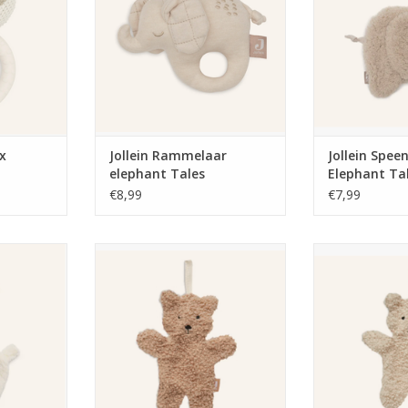
ox
Jollein Rammelaar
Jollein Spee
elephant Tales
Elephant Ta
€8,99
€7,99
 Lama Off
Jollein Speendoekje Teddy Bear
Jollein Speend
Biscuit
Nat
NKELWAGEN
TOEVOEGEN AAN WINKELWAGEN
TOEVOEGEN AA