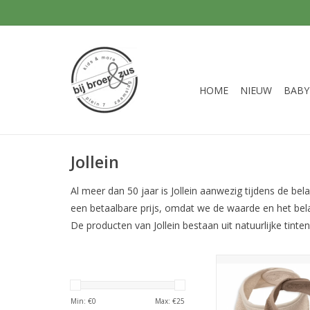
HOME
NIEUW
BABY
Jollein
Al meer dan 50 jaar is Jollein aanwezig tijdens de bel
een betaalbare prijs, omdat we de waarde en het belan
De producten van Jollein bestaan uit natuurlijke tinte
Jollein Slab Bandana S
Coffee 2 pa
TOEVOEGEN AAN WI
Min: €
0
Max: €
25