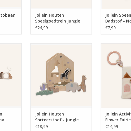
Autobaan
Jollein Houten
Jollein Spee
Speelgoedtrein Jungle
Badstof - N
Jambo
€24,99
€7,99
boxhanger -
Jollein Houten Sorteerstoof -
Jollein Activite
ds
Jungle Jambo
Fai
NKELWAGEN
TOEVOEGEN AAN WINKELWAGEN
TOEVOEGEN AA
en
Jollein Houten
Jollein Activ
mal
Sorteerstoof - Jungle
Flower Fairie
Jambo
€18,99
€14,99