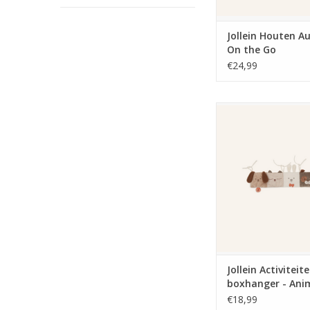
Jollein Houten 
On the Go
€24,99
Jollein Activiteiten 
Animal Frien
TOEVOEGEN AAN WI
Jollein Activiteit
boxhanger - Ani
Friends
€18,99