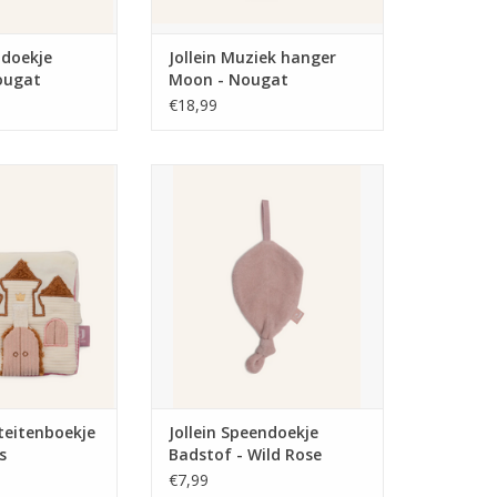
ndoekje
Jollein Muziek hanger
ougat
Moon - Nougat
€18,99
itenboekje Flower
Jollein Speendoekje Badstof -
ries
Wild Rose
N WINKELWAGEN
TOEVOEGEN AAN WINKELWAGEN
iteitenboekje
Jollein Speendoekje
s
Badstof - Wild Rose
€7,99