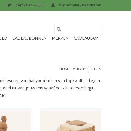
0 Artikelen - €0,00
Mijn account / Registreren
OED
CADEAUBONNEN
MERKEN
CADEAUBON
HOME
/
MERKEN
/
JOLLEIN
an het leveren van babyproducten van topkwaliteit tegen
deel uit van jouw reis vanaf het allereerste begin.
mer.
fel Kangaroots
Jollein Activiteitenkubus
Kangaroots
N WINKELWAGEN
TOEVOEGEN AAN WINKELWAGEN