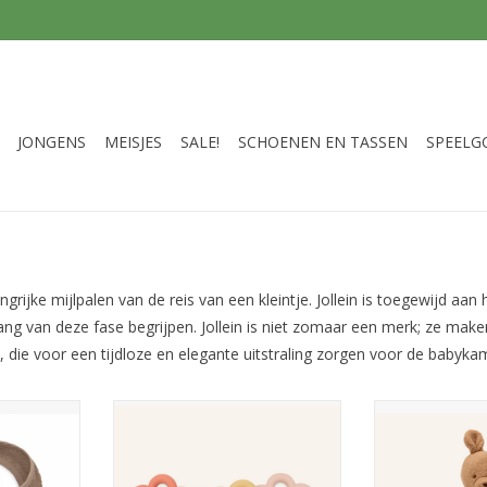
JONGENS
MEISJES
SALE!
SCHOENEN EN TASSEN
SPEELG
angrijke mijlpalen van de reis van een kleintje. Jollein is toegewijd a
g van deze fase begrijpen. Jollein is niet zomaar een merk; ze maken 
n, die voor een tijdloze en elegante uitstraling zorgen voor de babyka
and / Milky
Jollein Speelgoed Ringen
Jollein knuf
ck
siliconene Flowers
TOEVOEGEN AA
NKELWAGEN
TOEVOEGEN AAN WINKELWAGEN