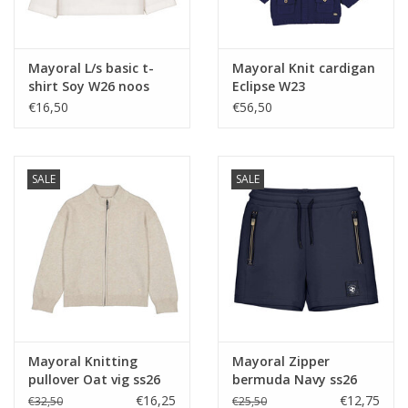
Mayoral L/s basic t-
Mayoral Knit cardigan
shirt Soy W26 noos
Eclipse W23
€16,50
€56,50
SALE
SALE
Mayoral Knitting
Mayoral Zipper
pullover Oat vig ss26
bermuda Navy ss26
€16,25
€12,75
€32,50
€25,50