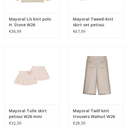
Mayoral L/s knit polo
Mayoral Tweed-knit
H. Stone W26
skirt set petisui
€36,99
€67,99
Mayoral Tulle skirt
Mayoral Twill knit
petisui W26 mini
trousers Walnut W26
mini
€32,50
€28,50