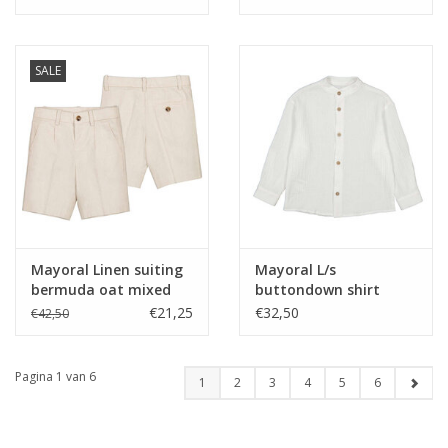
SALE
Mayoral Linen suiting
Mayoral L/s
bermuda oat mixed
buttondown shirt
ss26
Cream ss26 —
€21,25
€32,50
€42,50
Pagina 1 van 6
1
2
3
4
5
6