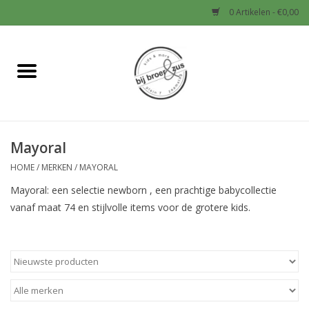
0 Artikelen - €0,00
Home
Nieuw
Mayoral
Baby
HOME
/
MERKEN
/
MAYORAL
Jongens
Mayoral: een selectie newborn , een prachtige babycollectie
vanaf maat 74 en stijlvolle items voor de grotere kids.
Meisjes
Sale!
Schoenen en Tassen