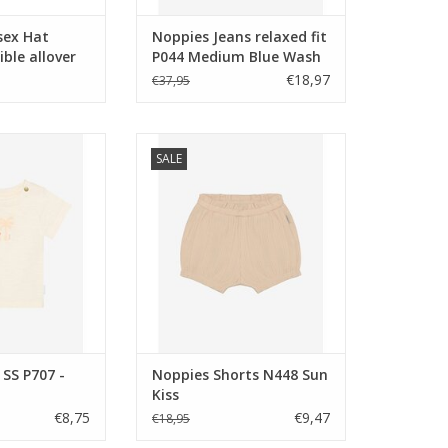
sex Hat
Noppies Jeans relaxed fit
ible allover
P044 Medium Blue Wash
Smoke NOS
€18,97
€37,95
S P707 - Egret
Noppies Shorts N448 Sun Kiss
SALE
N WINKELWAGEN
TOEVOEGEN AAN WINKELWAGEN
SS P707 -
Noppies Shorts N448 Sun
Kiss
€8,75
€9,47
€18,95