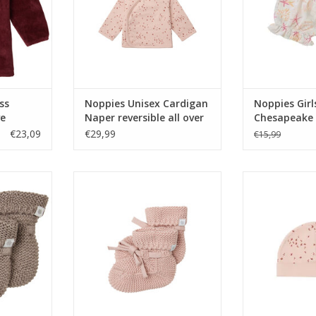
ss
Noppies Unisex Cardigan
Noppies Girl
ve
Naper reversible all over
Chesapeake a
3
print Rose Smoke NOS
Whisper Whi
€23,09
€29,99
€15,99
nit Nelson
Noppies Unisex Booties knit
Noppies Uni
 NOS
Nelson Rose Smoke NOS
reversible all
Smok
NKELWAGEN
TOEVOEGEN AAN WINKELWAGEN
TOEVOEGEN AA