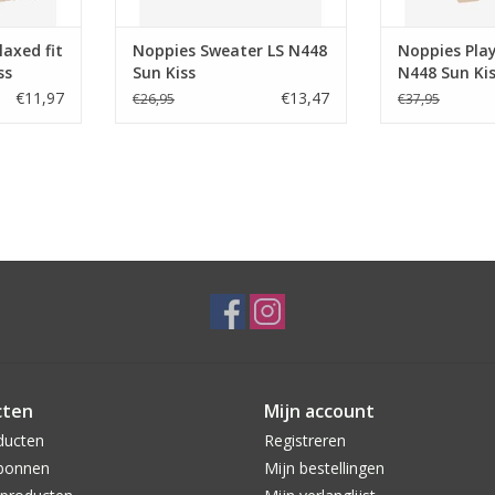
laxed fit
Noppies Sweater LS N448
Noppies Play
ss
Sun Kiss
N448 Sun Ki
€11,97
€13,47
€26,95
€37,95
cten
Mijn account
ducten
Registreren
bonnen
Mijn bestellingen