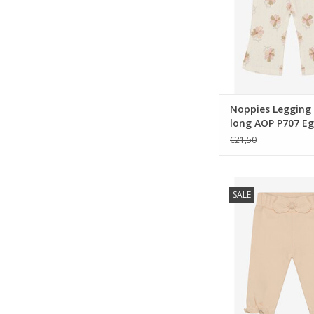
Noppies Legging 
long AOP P707 Eg
€21,50
Noppies Pants relaxe
SALE
N448 Sun Ki
TOEVOEGEN AAN WI