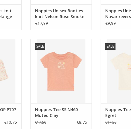
s knit
Noppies Unisex Booties
Noppies Uni
elange
knit Nelson Rose Smoke
Navar revers
NOS
print Rose 
€17,99
€9,99
P707 Egret
Noppies Tee SS N460 Muted Clay
Noppies Tee S
SALE
SALE
NKELWAGEN
TOEVOEGEN AAN WINKELWAGEN
TOEVOEGEN AA
AOP P707
Noppies Tee SS N460
Noppies Tee 
Muted Clay
Egret
€10,75
€8,75
€17,50
€17,50