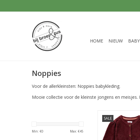
HOME
NIEUW
BABY
Noppies
Voor de allerkleinsten: Noppies babykleding.
Mooie collectie voor de kleinste jongens en meisjes
Noppies Girls dress 
SALE
sleeve Oxblood R
TOEVOEGEN AAN WI
Min: €
0
Max: €
45