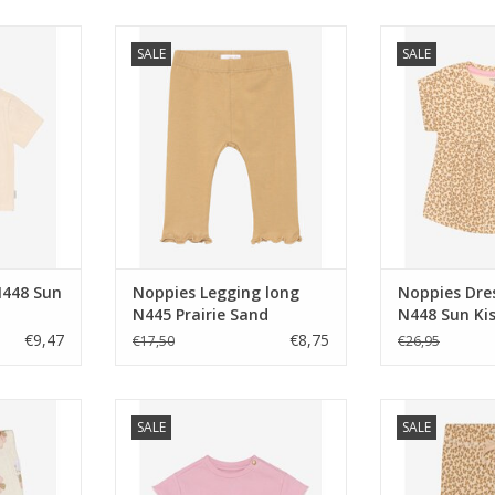
 Sun Kiss
Noppies Legging long N445
Noppies Dress 
SALE
SALE
Prairie Sand
K
NKELWAGEN
TOEVOEGEN AAN WINKELWAGEN
TOEVOEGEN AA
N448 Sun
Noppies Legging long
Noppies Dre
N445 Prairie Sand
N448 Sun Ki
€9,47
€8,75
€17,50
€26,95
ed long AOP
Noppies Tee SS N453 Pink Nectar
Noppies Leggin
SALE
SALE
Sun
NKELWAGEN
TOEVOEGEN AA