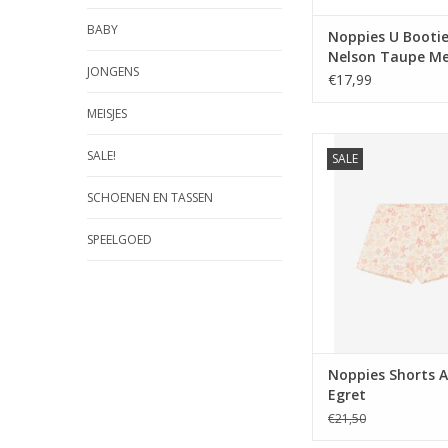
BABY
Noppies U Bootie
Nelson Taupe M
JONGENS
NOS
€17,99
MEISJES
Noppies Shorts AOP 
SALE!
SALE
TOEVOEGEN AAN WI
SCHOENEN EN TASSEN
SPEELGOED
Noppies Shorts 
Egret
€21,50