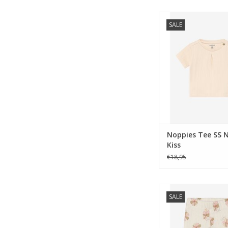
Noppies Tee SS N448
SALE
TOEVOEGEN AAN WI
Noppies Tee SS 
Kiss
€18,95
Noppies Legging flar
SALE
P707 Egret
TOEVOEGEN AAN WI