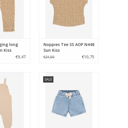
ging long
Noppies Tee SS AOP N448
n Kiss
Sun Kiss
€9,47
€10,75
€21,50
it SLV N448 Sun
Noppies Shorts regular fit P045
SALE
iss
Light Blue Wash --
N WINKELWAGEN
TOEVOEGEN AAN WINKELWAGEN