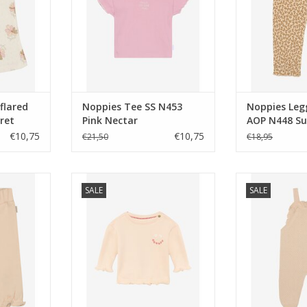
flared
Noppies Tee SS N453
Noppies Leg
ret
Pink Nectar
AOP N448 Su
€10,75
€10,75
€21,50
€18,95
d fit long
Noppies Sweater LS N448 Sun
Noppies Playsu
SALE
SALE
ss
Kiss
K
NKELWAGEN
TOEVOEGEN AAN WINKELWAGEN
TOEVOEGEN AA