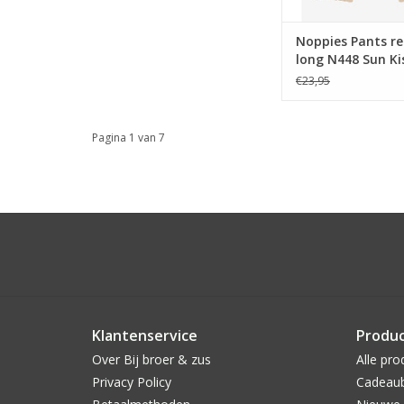
Noppies Pants re
long N448 Sun Ki
€23,95
Pagina 1 van 7
Klantenservice
Produ
Over Bij broer & zus
Alle pro
Privacy Policy
Cadeau