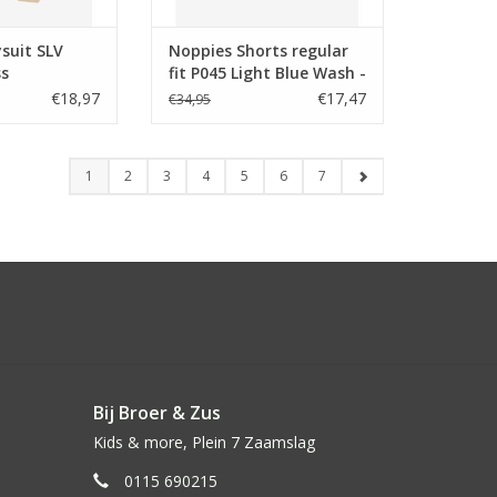
suit SLV
Noppies Shorts regular
ss
fit P045 Light Blue Wash -
-
€18,97
€17,47
€34,95
1
2
3
4
5
6
7
Bij Broer & Zus
Kids & more, Plein 7 Zaamslag
0115 690215