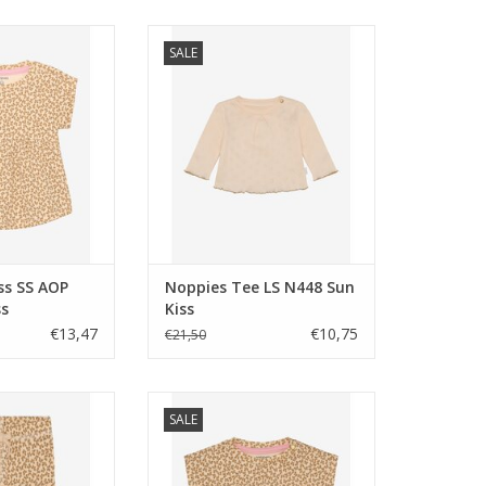
SS AOP N448 Sun
Noppies Tee LS N448 Sun Kiss
SALE
iss
TOEVOEGEN AAN WINKELWAGEN
N WINKELWAGEN
ss SS AOP
Noppies Tee LS N448 Sun
ss
Kiss
€13,47
€10,75
€21,50
g long AOP N448
Noppies Tee SS AOP N448 Sun
SALE
 Kiss
Kiss
N WINKELWAGEN
TOEVOEGEN AAN WINKELWAGEN