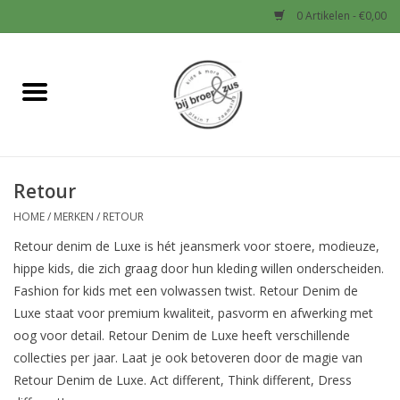
0 Artikelen - €0,00
Home
Nieuw
Retour
Baby
HOME
/
MERKEN
/
RETOUR
Jongens
Retour denim de Luxe is hét jeansmerk voor stoere, modieuze,
hippe kids, die zich graag door hun kleding willen onderscheiden.
Meisjes
Fashion for kids met een volwassen twist. Retour Denim de
Luxe staat voor premium kwaliteit, pasvorm en afwerking met
oog voor detail. Retour Denim de Luxe heeft verschillende
Sale!
collecties per jaar. Laat je ook betoveren door de magie van
Retour Denim de Luxe. Act different, Think different, Dress
Schoenen en Tassen