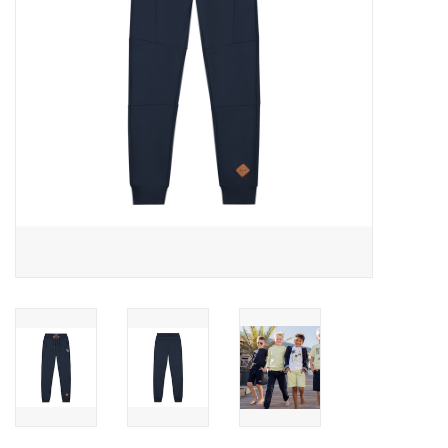
Speelgoed
Cadeaubonnen
Merken
Cadeaubon