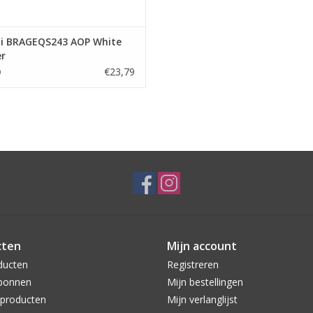
i BRAGEQS243 AOP White
r
€23,79
9
cten
Mijn account
ducten
Registreren
bonnen
Mijn bestellingen
producten
Mijn verlanglijst