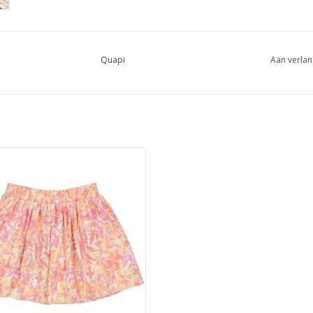
Quapi
Aan verlan
i BRAGEQS243 AOP White Flower
EVOEGEN AAN WINKELWAGEN