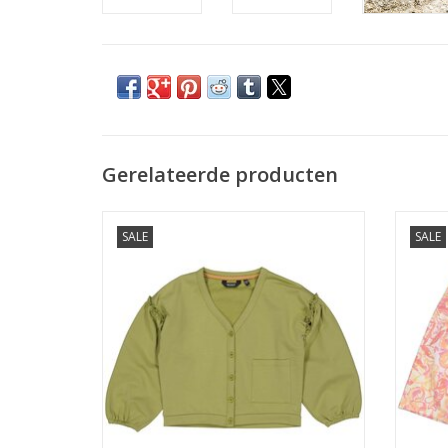
Gerelateerde producten
Quapi BONNYQS242 Cedar Green
Quap
SALE
SALE
TOEVOEGEN AAN WINKELWAGEN
TO