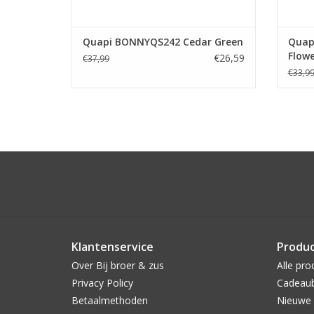
Quapi BONNYQS242 Cedar Green
Quap
Flowe
€26,59
€37,99
€33,9
Klantenservice
Produ
Over Bij broer & zus
Alle pro
Privacy Policy
Cadeau
Betaalmethoden
Nieuwe 