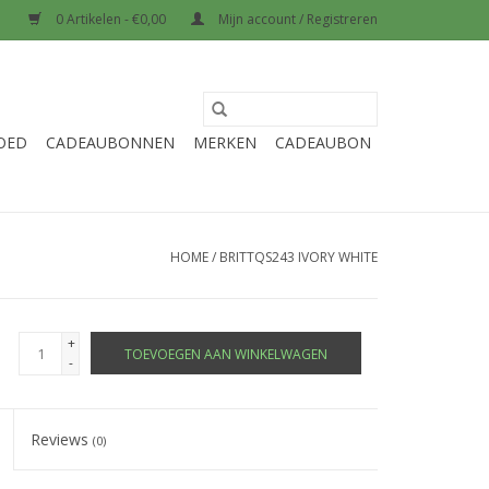
0 Artikelen - €0,00
Mijn account / Registreren
OED
CADEAUBONNEN
MERKEN
CADEAUBON
HOME
/
BRITTQS243 IVORY WHITE
+
TOEVOEGEN AAN WINKELWAGEN
-
Reviews
(0)