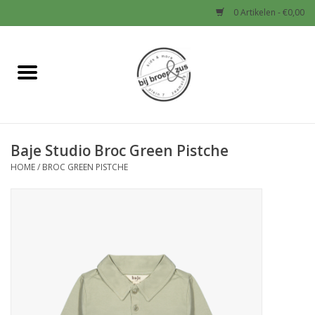
0 Artikelen - €0,00
Home
Nieuw
Baje Studio Broc Green Pistche
Baby
HOME
/
BROC GREEN PISTCHE
Jongens
Meisjes
Sale!
Schoenen en Tassen