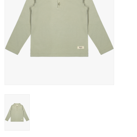
Speelgoed
Cadeaubonnen
Merken
Cadeaubon