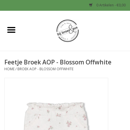
0 Artikelen - €0,00
Home
Nieuw
Feetje Broek AOP - Blossom Offwhite
Baby
HOME
/
BROEK AOP - BLOSSOM OFFWHITE
Jongens
Meisjes
Sale!
Schoenen en Tassen