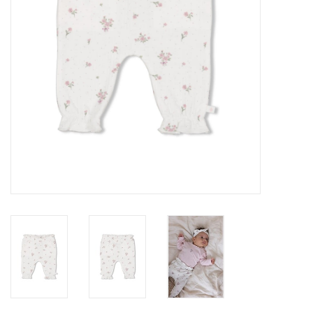
Speelgoed
Cadeaubonnen
Merken
Cadeaubon