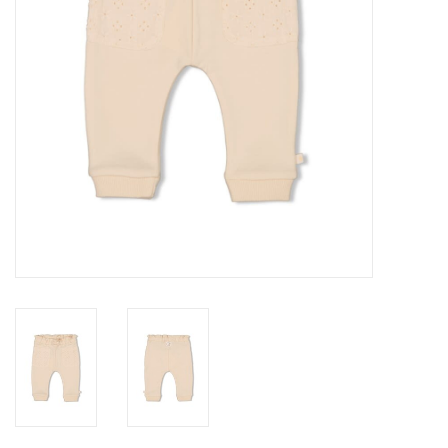
Speelgoed
Cadeaubonnen
Merken
Cadeaubon