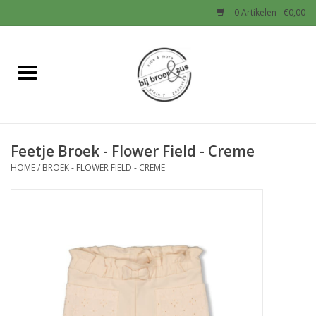
0 Artikelen - €0,00
Home
Nieuw
Feetje Broek - Flower Field - Creme
Baby
HOME
/
BROEK - FLOWER FIELD - CREME
Jongens
Meisjes
Sale!
Schoenen en Tassen