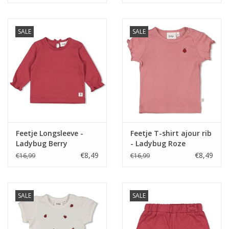
SALE
SALE
Feetje Longsleeve -
Feetje T-shirt ajour rib
Ladybug Berry
- Ladybug Roze
€8,49
€8,49
€16,99
€16,99
SALE
SALE