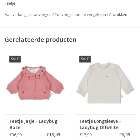
Feetje
Aan verlanglijst toevoegen
/
Toevoegen om te vergelijken
/
Afdrukken
Gerelateerde producten
SALE
SALE
Feetje Jasje - Ladybug
Feetje Longsleeve -
Roze
Ladybug Offwhite
€18,49
€8,99
€36,99
€17,99