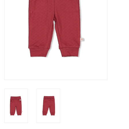
Speelgoed
Cadeaubonnen
Merken
Cadeaubon