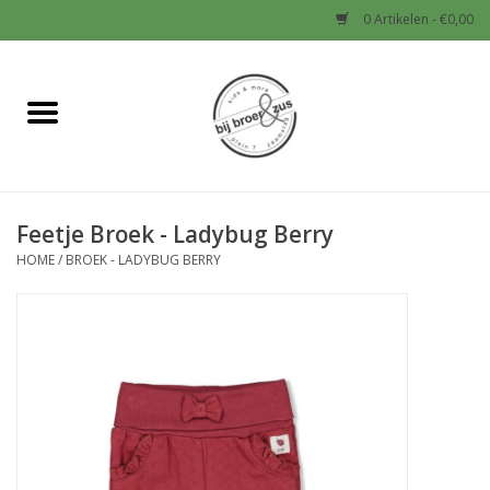
0 Artikelen - €0,00
Home
Nieuw
Feetje Broek - Ladybug Berry
Baby
HOME
/
BROEK - LADYBUG BERRY
Jongens
Meisjes
Sale!
Schoenen en Tassen