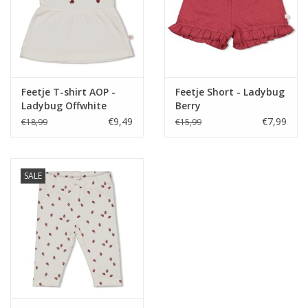
Feetje T-shirt AOP -
Feetje Short - Ladybug
Ladybug Offwhite
Berry
€9,49
€7,99
€18,99
€15,99
SALE