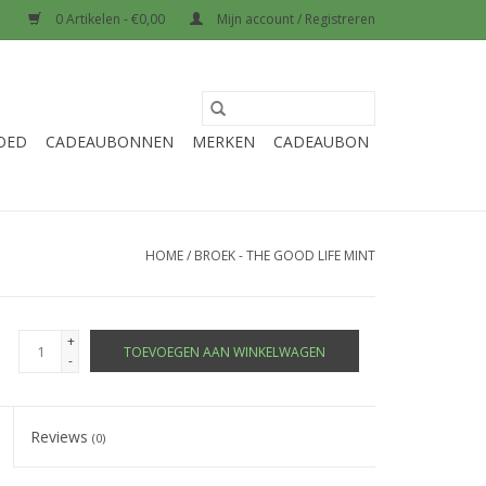
0 Artikelen - €0,00
Mijn account / Registreren
OED
CADEAUBONNEN
MERKEN
CADEAUBON
HOME
/
BROEK - THE GOOD LIFE MINT
+
TOEVOEGEN AAN WINKELWAGEN
-
Reviews
(0)