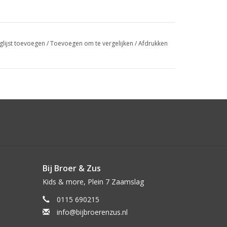
glijst toevoegen
/
Toevoegen om te vergelijken
/
Afdrukken
Bij Broer & Zus
Kids & more, Plein 7 Zaamslag
0115 690215
info@bijbroerenzus.nl