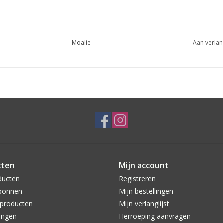
Moalie
Aan verlan
cten
Mijn account
ducten
Registreren
bonnen
Mijn bestellingen
producten
Mijn verlanglijst
ingen
Herroeping aanvragen