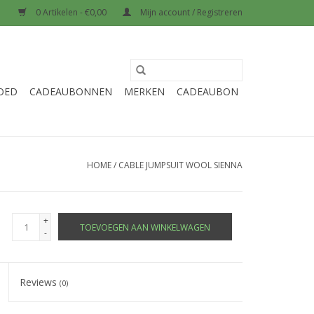
0 Artikelen - €0,00
Mijn account / Registreren
OED
CADEAUBONNEN
MERKEN
CADEAUBON
HOME
/
CABLE JUMPSUIT WOOL SIENNA
+
TOEVOEGEN AAN WINKELWAGEN
-
Reviews
(0)