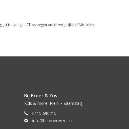
glijst toevoegen
/
Toevoegen om te vergelijken
/
Afdrukken
Bij Broer & Zus
Kids & more, Plein 7 Zaamslag
0115 690215
info@bijbroerenzus.nl