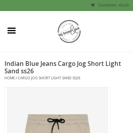
0 Artikelen - €0,00
Home
Nieuw
Indian Blue Jeans Cargo Jog Short Light
Baby
Sand ss26
HOME
/
CARGO JOG SHORT LIGHT SAND SS26
Jongens
Meisjes
Sale!
Schoenen en Tassen