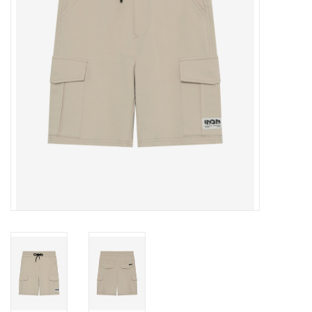
Speelgoed
Cadeaubonnen
Merken
Cadeaubon