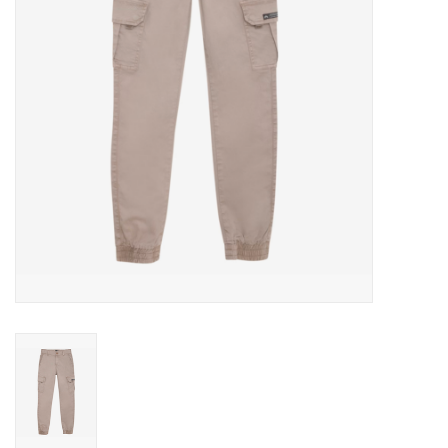
Speelgoed
Cadeaubonnen
Merken
Cadeaubon