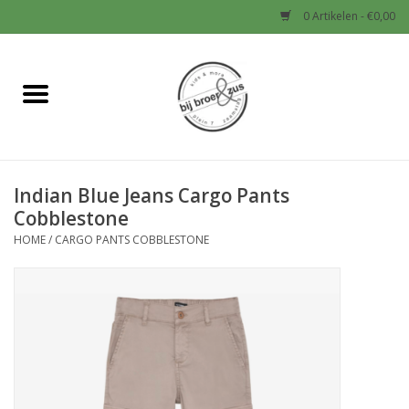
0 Artikelen - €0,00
Home
Nieuw
Indian Blue Jeans Cargo Pants
Baby
Cobblestone
HOME
/
CARGO PANTS COBBLESTONE
Jongens
Meisjes
Sale!
Schoenen en Tassen