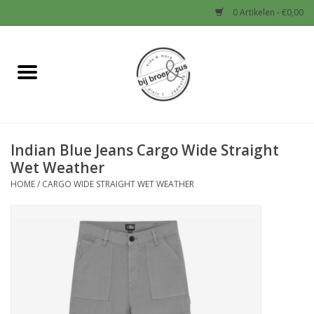
0 Artikelen - €0,00
Home
Nieuw
Indian Blue Jeans Cargo Wide Straight
Baby
Wet Weather
HOME
/
CARGO WIDE STRAIGHT WET WEATHER
Jongens
Meisjes
Sale!
Schoenen en Tassen