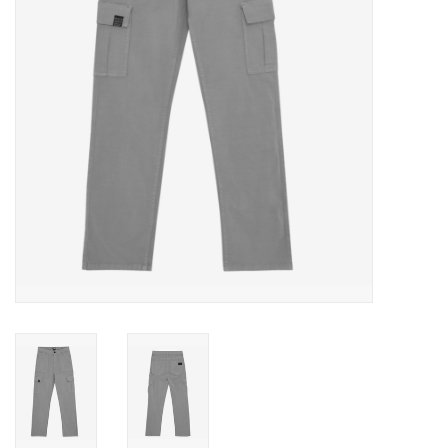
Speelgoed
Cadeaubonnen
Merken
Cadeaubon