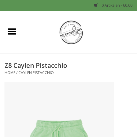
0 Artikelen - €0,00
Home
Nieuw
Z8 Caylen Pistacchio
Baby
HOME
/
CAYLEN PISTACCHIO
Jongens
Meisjes
Sale!
Schoenen en Tassen