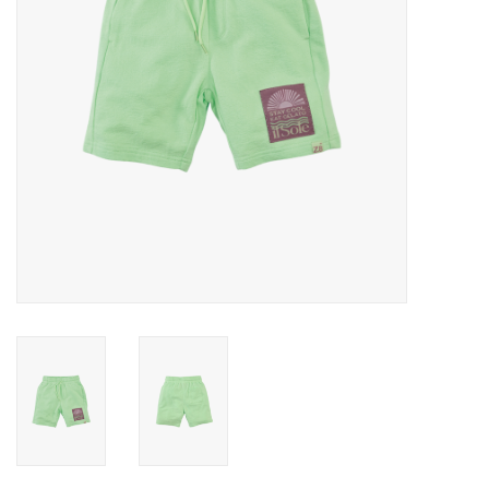
Speelgoed
Cadeaubonnen
Merken
Cadeaubon