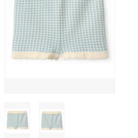
Speelgoed
Cadeaubonnen
Merken
Cadeaubon