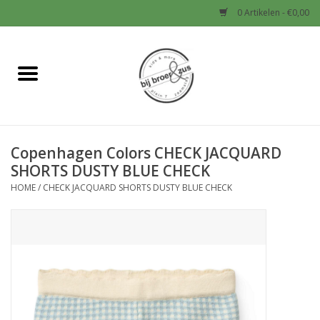
0 Artikelen - €0,00
Home
Nieuw
Copenhagen Colors CHECK JACQUARD
Baby
SHORTS DUSTY BLUE CHECK
HOME
/
CHECK JACQUARD SHORTS DUSTY BLUE CHECK
Jongens
Meisjes
Sale!
Schoenen en Tassen