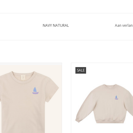
NAVY NATURAL
Aan verlan
TURAL Sem t-shirt Little boat ecru
NAVY NATURAL Oversized sweater
SALE
boat
EVOEGEN AAN WINKELWAGEN
TOEVOEGEN AAN WINKELWA