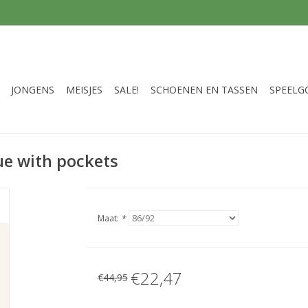
JONGENS
MEISJES
SALE!
SCHOENEN EN TASSEN
SPEELG
e with pockets
Maat:
*
€22,47
€44,95