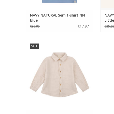
NAVY NATURAL Sem t-shirt NN
NAVY
blue
Littl
€17,97
€35,95
€35,9
NAVY NATURAL Boyd blouse almond
SALE
mousseline
TOEVOEGEN AAN WINKELWAGEN