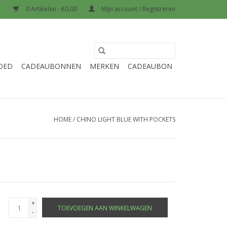
0 Artikelen - €0,00
Mijn account / Registreren
OED
CADEAUBONNEN
MERKEN
CADEAUBON
HOME
/
CHINO LIGHT BLUE WITH POCKETS
+
TOEVOEGEN AAN WINKELWAGEN
-