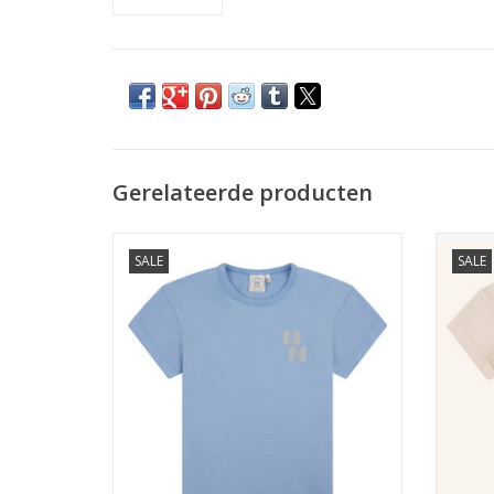
Gerelateerde producten
NAVY NATURAL Sem t-shirt NN blue
NAVY NA
SALE
SALE
TOEVOEGEN AAN WINKELWAGEN
TO