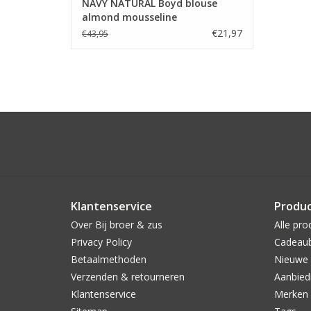
NAVY NATURAL Boyd blouse
almond mousseline
€21,97
€43,95
Klantenservice
Produ
Over Bij broer & zus
Alle pro
Privacy Policy
Cadeau
Betaalmethoden
Nieuwe 
Verzenden & retourneren
Aanbied
Klantenservice
Merken