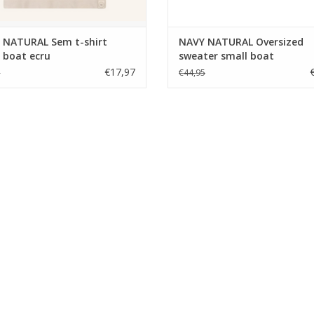
 NATURAL Sem t-shirt
NAVY NATURAL Oversized
e boat ecru
sweater small boat
€17,97
5
€44,95