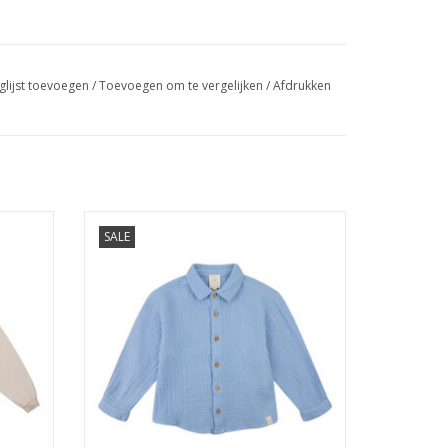
glijst toevoegen
/
Toevoegen om te vergelijken
/
Afdrukken
 small
NAVY NATURAL Boyd blouse blue
SALE
mousseline
GEN
TOEVOEGEN AAN WINKELWAGEN